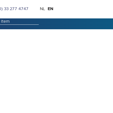
Skip
Language
EN
0) 33 277 4747
NL
to
Content