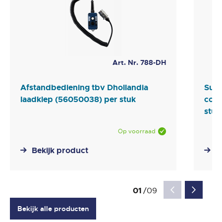
Art. Nr. 788-DH
Afstandbediening tbv Dhollandia
Supe
laadklep (56050038) per stuk
cont
stuk
Op voorraad
Bekijk product
B
Bekijk alle producten