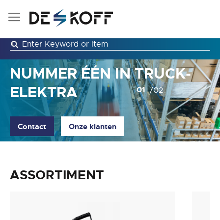
Ga
naar
de
inhoud
NUMMER ÉÉN IN TRUCK-
ELEKTRA
Contact
Onze klanten
ASSORTIMENT