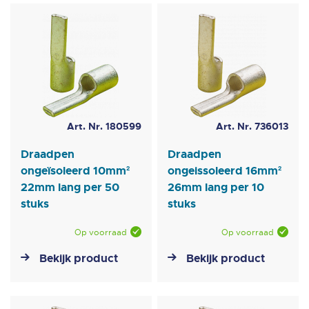
laag
sorteren
Art. Nr. 180599
Art. Nr. 736013
Draadpen
Draadpen
ongeïsoleerd 10mm²
ongeissoleerd 16mm²
22mm lang per 50
26mm lang per 10
stuks
stuks
Op voorraad
Op voorraad
Bekijk product
Bekijk product