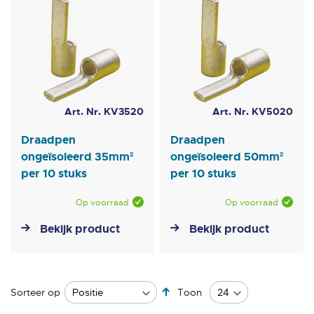
Art. Nr. KV3520
Art. Nr. KV5020
Draadpen
Draadpen
ongeïsoleerd 35mm²
ongeïsoleerd 50mm²
per 10 stuks
per 10 stuks
Op voorraad
Op voorraad
Bekijk product
Bekijk product
Van
Sorteer op
Toon
hoog