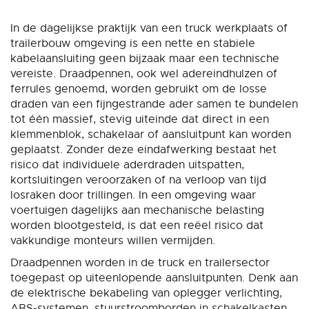
naar
laag
In de dagelijkse praktijk van een truck werkplaats of
sorteren
trailerbouw omgeving is een nette en stabiele
kabelaansluiting geen bijzaak maar een technische
vereiste. Draadpennen, ook wel adereindhulzen of
ferrules genoemd, worden gebruikt om de losse
draden van een fijngestrande ader samen te bundelen
tot één massief, stevig uiteinde dat direct in een
klemmenblok, schakelaar of aansluitpunt kan worden
geplaatst. Zonder deze eindafwerking bestaat het
risico dat individuele aderdraden uitspatten,
kortsluitingen veroorzaken of na verloop van tijd
losraken door trillingen. In een omgeving waar
voertuigen dagelijks aan mechanische belasting
worden blootgesteld, is dat een reëel risico dat
vakkundige monteurs willen vermijden.
Draadpennen worden in de truck en trailersector
toegepast op uiteenlopende aansluitpunten. Denk aan
de elektrische bekabeling van oplegger verlichting,
ABS-systemen, stuurstroomborden in schakelkasten,