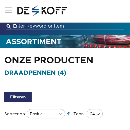
Ga
naar
de
inhoud
ASSORTIMENT
ONZE PRODUCTEN
DRAADPENNEN (
4
)
Filteren
Van
Sorteer op
Toon
hoog
naar