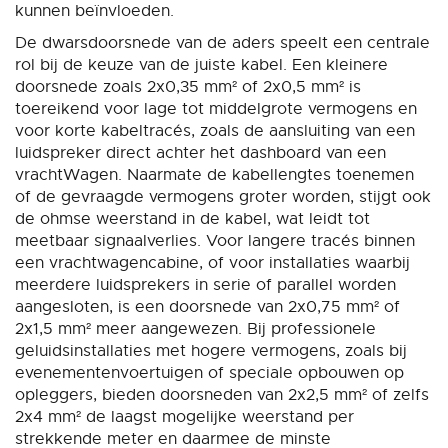
kunnen beïnvloeden.
De dwarsdoorsnede van de aders speelt een centrale
rol bij de keuze van de juiste kabel. Een kleinere
doorsnede zoals 2x0,35 mm² of 2x0,5 mm² is
toereikend voor lage tot middelgrote vermogens en
voor korte kabeltracés, zoals de aansluiting van een
luidspreker direct achter het dashboard van een
vrachtWagen. Naarmate de kabellengtes toenemen
of de gevraagde vermogens groter worden, stijgt ook
de ohmse weerstand in de kabel, wat leidt tot
meetbaar signaalverlies. Voor langere tracés binnen
een vrachtwagencabine, of voor installaties waarbij
meerdere luidsprekers in serie of parallel worden
aangesloten, is een doorsnede van 2x0,75 mm² of
2x1,5 mm² meer aangewezen. Bij professionele
geluidsinstallaties met hogere vermogens, zoals bij
evenementenvoertuigen of speciale opbouwen op
opleggers, bieden doorsneden van 2x2,5 mm² of zelfs
2x4 mm² de laagst mogelijke weerstand per
strekkende meter en daarmee de minste