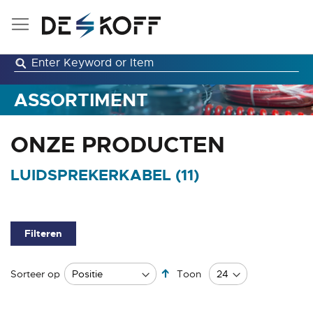
Ga
naar
de
inhoud
ASSORTIMENT
ONZE PRODUCTEN
LUIDSPREKERKABEL (
11
)
Filteren
Van
Sorteer op
Toon
hoog
naar