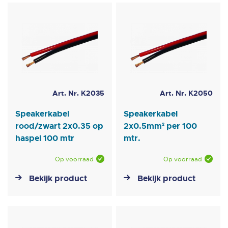
laag
sorteren
Art. Nr. K2035
Art. Nr. K2050
Speakerkabel
Speakerkabel
rood/zwart 2x0.35 op
2x0.5mm² per 100
haspel 100 mtr
mtr.
Op voorraad
Op voorraad
Bekijk product
Bekijk product