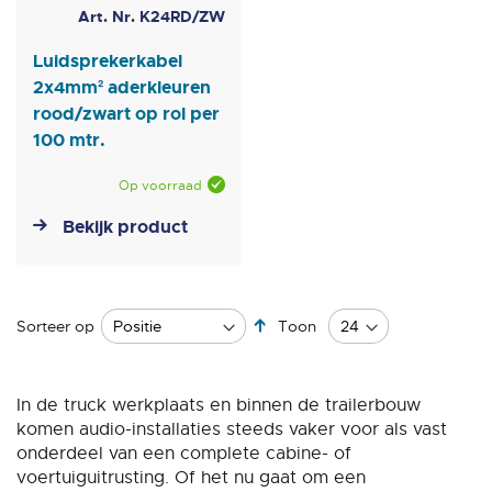
Art. Nr. K24RD/ZW
Luidsprekerkabel
2x4mm² aderkleuren
rood/zwart op rol per
100 mtr.
Op voorraad
Bekijk product
Van
Sorteer op
Toon
hoog
naar
laag
In de truck werkplaats en binnen de trailerbouw
sorteren
komen audio-installaties steeds vaker voor als vast
onderdeel van een complete cabine- of
voertuiguitrusting. Of het nu gaat om een