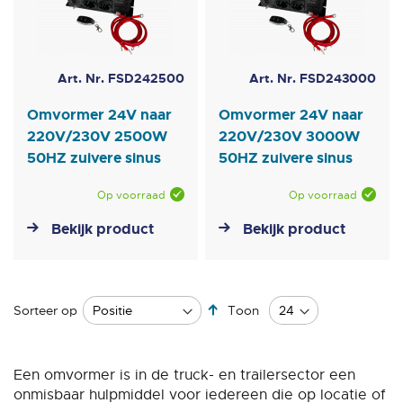
Art. Nr. FSD242500
Art. Nr. FSD243000
Omvormer 24V naar
Omvormer 24V naar
220V/230V 2500W
220V/230V 3000W
50HZ zuivere sinus
50HZ zuivere sinus
Op voorraad
Op voorraad
Bekijk product
Bekijk product
Van
Sorteer op
Toon
hoog
naar
laag
Een omvormer is in de truck- en trailersector een
sorteren
onmisbaar hulpmiddel voor iedereen die op locatie of