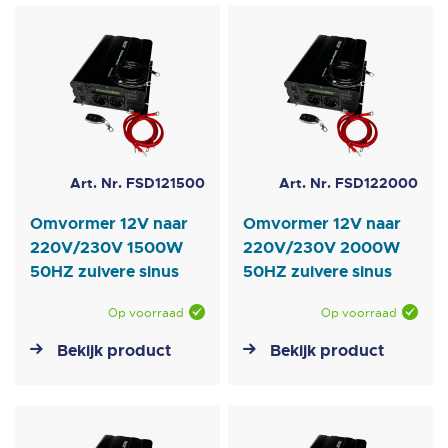
laag
sorteren
Art. Nr. FSD121500
Art. Nr. FSD122000
Omvormer 12V naar
Omvormer 12V naar
220V/230V 1500W
220V/230V 2000W
50HZ zuivere sinus
50HZ zuivere sinus
Op voorraad
Op voorraad
Bekijk product
Bekijk product