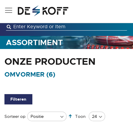
Ga
naar
de
inhoud
ASSORTIMENT
ONZE PRODUCTEN
OMVORMER (
6
)
Filteren
Van
Sorteer op
Toon
hoog
naar