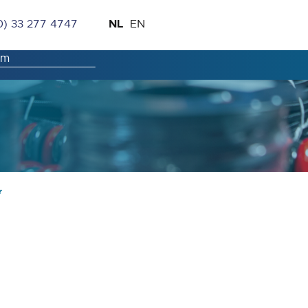
Ga
Taal
NL
0) 33 277 4747
EN
naar
de
inhoud
r