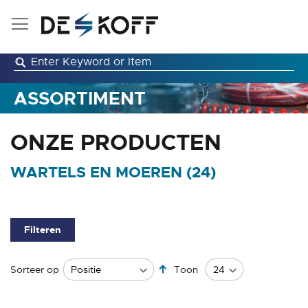
Ga
naar
de
inhoud
ASSORTIMENT
ONZE PRODUCTEN
WARTELS EN MOEREN (
24
)
Filteren
Van
Sorteer op
Toon
hoog
naar