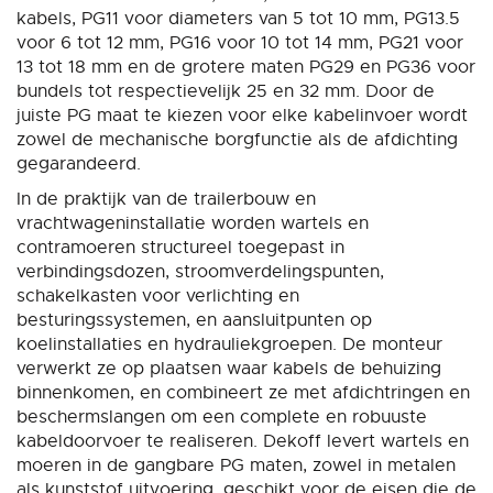
kabels, PG11 voor diameters van 5 tot 10 mm, PG13.5
voor 6 tot 12 mm, PG16 voor 10 tot 14 mm, PG21 voor
13 tot 18 mm en de grotere maten PG29 en PG36 voor
bundels tot respectievelijk 25 en 32 mm. Door de
juiste PG maat te kiezen voor elke kabelinvoer wordt
zowel de mechanische borgfunctie als de afdichting
gegarandeerd.
In de praktijk van de trailerbouw en
vrachtwageninstallatie worden wartels en
contramoeren structureel toegepast in
verbindingsdozen, stroomverdelingspunten,
schakelkasten voor verlichting en
besturingssystemen, en aansluitpunten op
koelinstallaties en hydrauliekgroepen. De monteur
verwerkt ze op plaatsen waar kabels de behuizing
binnenkomen, en combineert ze met afdichtringen en
beschermslangen om een complete en robuuste
kabeldoorvoer te realiseren. Dekoff levert wartels en
moeren in de gangbare PG maten, zowel in metalen
als kunststof uitvoering, geschikt voor de eisen die de