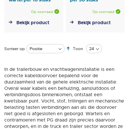
Op voorraad
Op voorraad
Bekijk product
Bekijk product
Van
Sorteer op
Toon
hoog
naar
laag
In de trailerbouw en vrachtwageninstallatie is een
sorteren
correcte kabeldoorvoer bepalend voor de
duurzaamheid van de gehele elektrische installatie.
Overal waar kabels een behuizing, aansluitdoos of
verbindingsdoos binnenkomen, ontstaat een
kwetsbaar punt. Vocht, stof, trillingen en mechanische
belasting tasten verbindingen aan als die doorvoer
niet goed is afgesloten en geborgd. Wartels en
contramoeren met PG draad zijn precies daarvoor
ontworpen, en in de truck en trailer sector worden ze