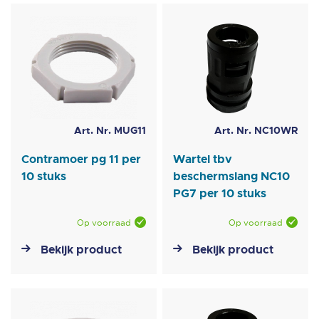
laag
sorteren
Art. Nr. MUG11
Art. Nr. NC10WR
Contramoer pg 11 per
Wartel tbv
10 stuks
beschermslang NC10
PG7 per 10 stuks
Op voorraad
Op voorraad
Bekijk product
Bekijk product