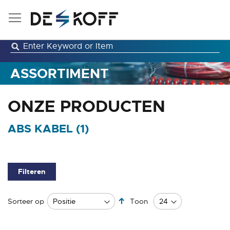
Ga
naar
de
inhoud
ASSORTIMENT
ONZE PRODUCTEN
ABS KABEL (
1
)
Filteren
Van
Sorteer op
Toon
hoog
naar