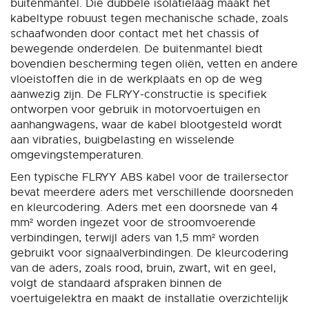
buitenmantel. Die dubbele isolatielaag maakt het
kabeltype robuust tegen mechanische schade, zoals
schaafwonden door contact met het chassis of
bewegende onderdelen. De buitenmantel biedt
bovendien bescherming tegen oliën, vetten en andere
vloeistoffen die in de werkplaats en op de weg
aanwezig zijn. De FLRYY-constructie is specifiek
ontworpen voor gebruik in motorvoertuigen en
aanhangwagens, waar de kabel blootgesteld wordt
aan vibraties, buigbelasting en wisselende
omgevingstemperaturen.
Een typische FLRYY ABS kabel voor de trailersector
bevat meerdere aders met verschillende doorsneden
en kleurcodering. Aders met een doorsnede van 4
mm² worden ingezet voor de stroomvoerende
verbindingen, terwijl aders van 1,5 mm² worden
gebruikt voor signaalverbindingen. De kleurcodering
van de aders, zoals rood, bruin, zwart, wit en geel,
volgt de standaard afspraken binnen de
voertuigelektra en maakt de installatie overzichtelijk