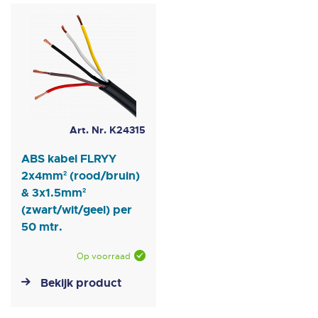
laag
sorteren
Art. Nr. K24315
ABS kabel FLRYY
2x4mm² (rood/bruin)
& 3x1.5mm²
(zwart/wit/geel) per
50 mtr.
Op voorraad
Bekijk product