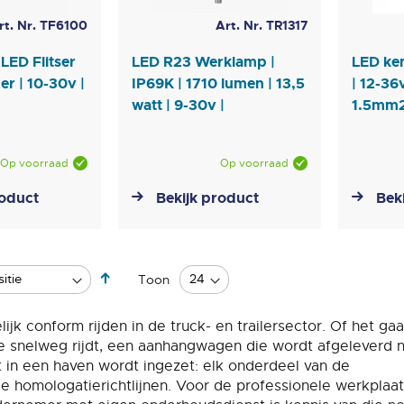
rt. Nr. TF6100
Art. Nr. TR1317
 LED Flitser
LED R23 Werklamp |
LED ken
r | 10-30v |
IP69K | 1710 lumen | 13,5
| 12-36
watt | 9-30v |
1.5mm
Op voorraad
Op voorraad
roduct
Bekijk product
Bek
Van
Toon
hoog
naar
ijk conform rijden in de truck- en trailersector. Of het g
laag
e snelweg rijdt, een aanhangwagen die wordt afgeleverd 
sorteren
 in een haven wordt ingezet: elk onderdeel van de
de homologatierichtlijnen. Voor de professionele werkplaat