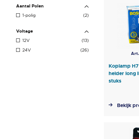
Aantal Polen
producten
1-polig
2
Voltage
producten
12V
13
producten
24V
26
Art
Koplamp H7
helder long l
stuks
Bekijk p