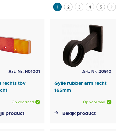
Pagina
U lees momenteel pagina
Pagina
Pagina
Pagina
Pagina
Pagina
Volgend
1
2
3
4
5
Art. Nr. H01001
Art. Nr. 20910
s rechts tbv
Gylle rubber arm recht
icht
165mm
Op voorraad
Op voorraad
ijk product
Bekijk product