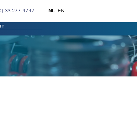
Ga
Taal
NL
0) 33 277 4747
EN
naar
de
inhoud