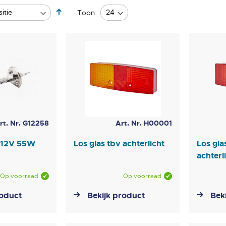
Van
Toon
hoog
naar
laag
sorteren
rt. Nr. G12258
Art. Nr. H00001
 12V 55W
Los glas tbv achterlicht
Los gla
achterl
Op voorraad
Op voorraad
roduct
Bekijk product
Bek