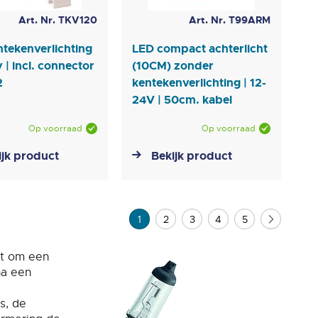
Art. Nr. TKV120
Art. Nr. T99ARM
tekenverlichting
LED compact achterlicht
v | incl. connector
(10CM) zonder
2
kentekenverlichting | 12-
24V | 50cm. kabel
Op voorraad
Op voorraad
ijk product
Bekijk product
Pagina
U lees momenteel pagina
Pagina
Pagina
Pagina
Pagina
Pagina
Volgend
1
2
3
4
5
aat om een
na een
s, de