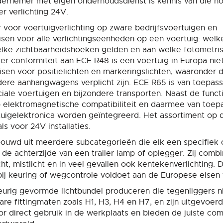
ernemer met eigen onderhoudsdienst is kennis van die n
r verlichting 24V.
 voor voertuigverlichting op zware bedrijfsvoertuigen en
isen voor alle verlichtingseenheden op een voertuig: welke
 welke zichtbaarheidshoeken gelden en aan welke fotometri
er conformiteit aan ECE R48 is een voertuig in Europa nie
sen voor positielichten en markeringslichten, waaronder 
ere aanhangwagens verplicht zijn. ECE R65 is van toepass
iale voertuigen en bijzondere transporten. Naast de funct
 elektromagnetische compatibiliteit en daarmee van toepa
uigelektronica worden geïntegreerd. Het assortiment op 
s voor 24V installaties.
ouwd uit meerdere subcategorieën die elk een specifiek on
de achterzijde van een trailer lamp of oplegger. Zij comb
licht, mistlicht en in veel gevallen ook kentekenverlichting.
bij keuring of wegcontrole voldoet aan de Europese eisen
g gevormde lichtbundel produceren die tegenliggers nie
e fittingmaten zoals H1, H3, H4 en H7, en zijn uitgevoer
or direct gebruik in de werkplaats en bieden de juiste com