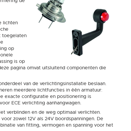
ormering de
 lichten
sche
t toegelaten
de
ing op
ionele
ssing is op
deze pagina omvat uitsluitend componenten die
derdeel van de verlichtingsinstallatie beslaan.
ineren meerdere lichtfuncties in één armatuur:
 De exacte configuratie en positionering is
 voor ECE verlichting aanhangwagen.
t verblinden en de weg optimaal verlichten.
d voor zowel 12V als 24V boordspanningen. De
binatie van fitting, vermogen en spanning voor het