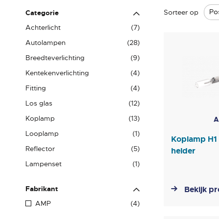
Sorteer op
Categorie
producten
Achterlicht
7
producten
Autolampen
28
producten
Breedteverlichting
9
producten
Kentekenverlichting
4
producten
Fitting
4
producten
Los glas
12
producten
Koplamp
13
A
product
Looplamp
1
Koplamp H1
producten
Reflector
5
helder
product
Lampenset
1
Fabrikant
Bekijk p
producten
AMP
4