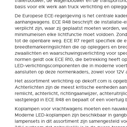
trailerbouwer, de wagenbouwer en de transportond
basis voor elk werk aan truck verlichting en oplegge
De Europese ECE-regelgeving is het centrale kader
aanhangwagens. ECE R48 beschrijft de installatie-e
verplicht zijn, waar zij geplaatst moeten worden,
minimumeisen elke lichtfunctie moet voldoen. Zond
tot de openbare weg. ECE R7 regelt specifiek de ei
breedtemarkeringslichten die op opleggers en bred
zwaailichten en waarschuwingsverlichting voor spec
normen geldt ook ECE R10, die betrekking heeft op
LED-verlichtingscomponenten die in moderne voert
aansluiten op deze normenkaders, zowel voor 12V al
Het assortiment verlichting op dekoff.com is opgeb
Achterlichten zijn de meest kritische eenheden aan 
remlicht, achterlicht, richtingaanwijzer, achteruitrij
vastgelegd in ECE R48 en bepaalt of een voertuig 
Koplampen voor vrachtwagens moeten een nauwkeuri
Moderne LED-koplampen zijn beschikbaar in gangbar
lampensets in dit assortiment zijn samengesteld vo