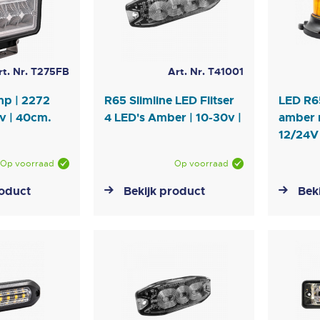
rt. Nr. T275FB
Art. Nr. T41001
p | 2272
R65 Slimline LED Flitser
LED R6
v | 40cm.
4 LED's Amber | 10-30v |
amber 
12/24V
Op voorraad
Op voorraad
roduct
Bekijk product
Bek