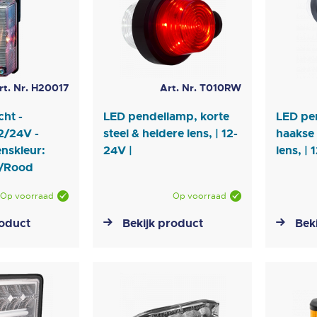
rt. Nr. H20017
Art. Nr. T010RW
cht -
LED pendellamp, korte
LED pen
2/24V -
steel & heldere lens, | 12-
haakse 
nskleur:
24V |
lens, | 
t/Rood
Op voorraad
Op voorraad
roduct
Bekijk product
Bek