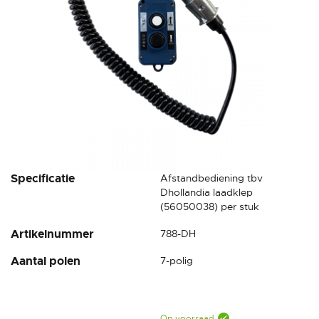
Ga
Specificatie
Afstandbediening tbv
naar
Dhollandia laadklep
het
(56050038) per stuk
begin
Artikelnummer
788-DH
van
de
Aantal polen
7-polig
afbeeldingen-
gallerij
Op voorraad