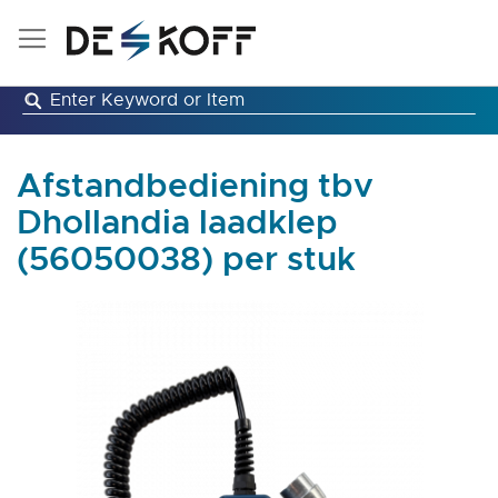
Ga
naar
de
inhoud
Afstandbediening tbv
Dhollandia laadklep
(56050038) per stuk
Ga
naar
het
einde
van
de
afbeeldingen-
gallerij