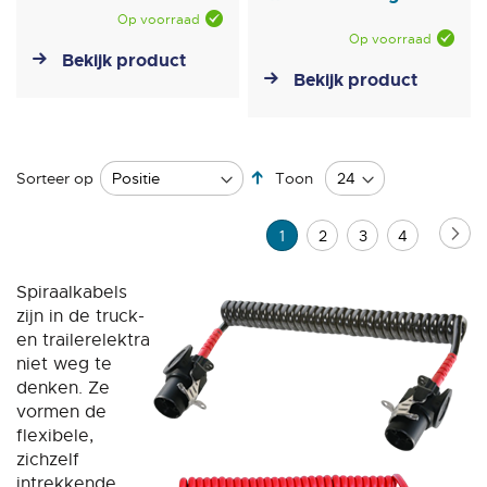
Op voorraad
Op voorraad
Bekijk product
Bekijk product
Van
Sorteer op
Toon
hoog
naar
Pagina
Pag
Vo
U
Pagina
Pagina
Pagina
1
2
3
4
laag
sorteren
lees
Spiraalkabels
momenteel
zijn in de truck-
pagina
en trailerelektra
niet weg te
denken. Ze
vormen de
flexibele,
zichzelf
intrekkende