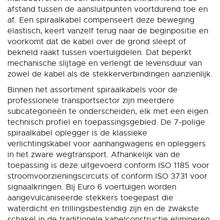
afstand tussen de aansluitpunten voortdurend toe en
af. Een spiraalkabel compenseert deze beweging
elastisch, keert vanzelf terug naar de beginpositie en
voorkomt dat de kabel over de grond sleept of
bekneld raakt tussen voertuigdelen. Dat beperkt
mechanische slijtage en verlengt de levensduur van
zowel de kabel als de stekkerverbindingen aanzienlijk.
Binnen het assortiment spiraalkabels voor de
professionele transportsector zijn meerdere
subcategorieën te onderscheiden, elk met een eigen
technisch profiel en toepassingsgebied. De 7-polige
spiraalkabel oplegger is de klassieke
verlichtingskabel voor aanhangwagens en opleggers
in het zware wegtransport. Afhankelijk van de
toepassing is deze uitgevoerd conform ISO 1185 voor
stroomvoorzieningscircuits of conform ISO 3731 voor
signaalkringen. Bij Euro 6 voertuigen worden
aangevulcaniseerde stekkers toegepast die
waterdicht en trillingsbestendig zijn en de zwakste
schakel in de traditionele kabelconstructie elimineren.