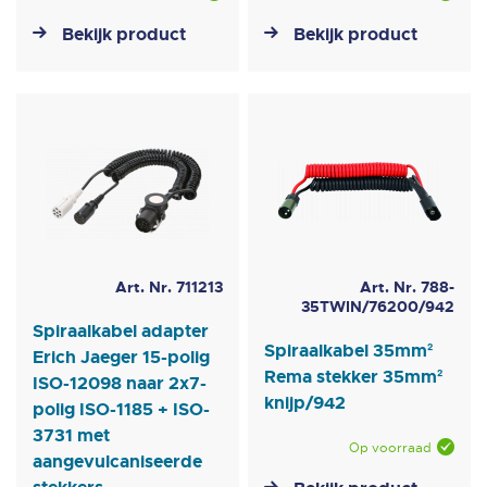
Bekijk product
Bekijk product
Art. Nr. 711213
Art. Nr. 788-
35TWIN/76200/942
Spiraalkabel adapter
Spiraalkabel 35mm²
Erich Jaeger 15-polig
Rema stekker 35mm²
ISO-12098 naar 2x7-
knijp/942
polig ISO-1185 + ISO-
3731 met
Op voorraad
aangevulcaniseerde