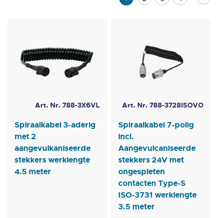
laag
sorteren
lees
momenteel
pagina
Art. Nr. 788-3X6VL
Art. Nr. 788-3728ISOVO
Spiraalkabel 3-aderig
Spiraalkabel 7-polig
met 2
incl.
aangevulkaniseerde
Aangevulcaniseerde
stekkers werklengte
stekkers 24V met
4.5 meter
ongespleten
contacten Type-S
ISO-3731 werklengte
3.5 meter