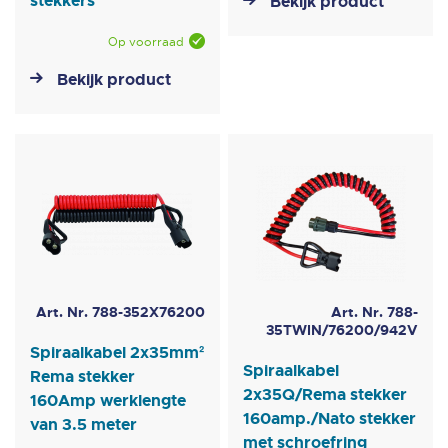
stekkers
Bekijk product
Op voorraad
Bekijk product
Art. Nr. 788-352X76200
Art. Nr. 788-
35TWIN/76200/942V
Spiraalkabel 2x35mm²
Spiraalkabel
Rema stekker
2x35Q/Rema stekker
160Amp werklengte
160amp./Nato stekker
van 3.5 meter
met schroefring