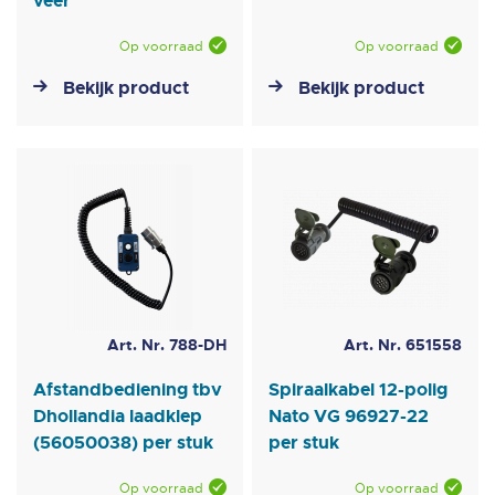
veer
Op voorraad
Op voorraad
Bekijk product
Bekijk product
Art. Nr. 788-DH
Art. Nr. 651558
Afstandbediening tbv
Spiraalkabel 12-polig
Dhollandia laadklep
Nato VG 96927-22
(56050038) per stuk
per stuk
Op voorraad
Op voorraad