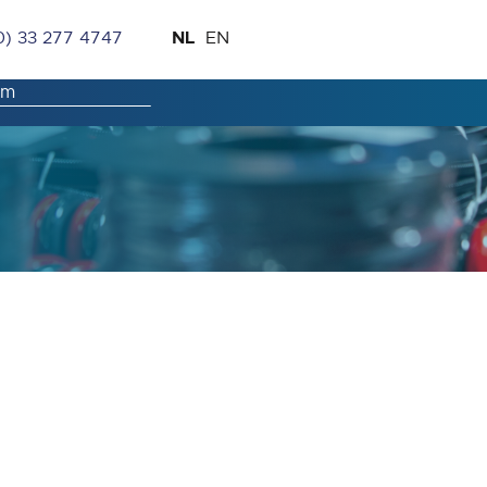
Ga
Taal
NL
0) 33 277 4747
EN
naar
de
inhoud