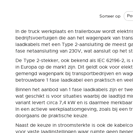
Sorteer op
In de truck werkplaats en trailerbouw wordt elektri
bedrijfsvoertuigen die aan het wagenpark van tran
laadkabels met een Type 2-aansluiting de meest g
fase netaansluiting van 230V, wat aansluit op het st
De Type 2-stekker, ook bekend als IEC 62196-2, is
in Europa op de markt zijn. Dit geldt ook voor ele
gemengd wagenpark bij transportbedrijven en wage
betrouwbare 1 fase laadkabel een praktisch en veel
Binnen het aanbod van 1 fase laadkabels zijn er tw
wat geschikt is voor situaties waarbij de laadtijd m
variant levert circa 7,4 kW en is daarmee merkbaar
In een actieve werkplaatsomgeving, zoals bij een 
doorgaans de praktische keuze.
Naast de keuze in stroomsterkte is ook de kabelcons
voor vaste laadinstellingen waar ruimte geen bepe