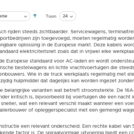
Van
Toon
hoog
naar
sch rijden steeds zichtbaarder. Servicewagens, terminaltrek
laag
sportbedrijven zijn toegevoegd, moeten regelmatig worden 
sorteren
angbare oplossing in de Europese markt. Deze kabels word
andaard elektriciteitsnet zoals dat in vrijwel elke werkplaa
 de Europese standaard voor AC-laden en wordt ondersteu
ktrische bestelwagens en lichte vrachtvoertuigen die stee
nbouwers. Wie in de truck werkplaats regelmatig met elek
zijdig hulpmiddel dat dagelijks kan worden ingezet zonde
ee belangrijke varianten wat betreft stroomsterkte. De 16A
inder kritisch is, bijvoorbeeld bij voertuigen die een nacht
 sneller, wat een relevant verschil maakt wanneer een voe
trailerbouwer of opleggerspecialist met een gemengd wage
tructie een relevant onderscheid. Een rechte kabel van 5 
rkende factor is. De spiraalvormige uitvoering biedt ee