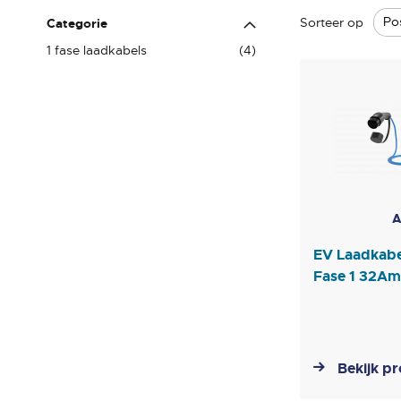
Sorteer op
Categorie
producten
1 fase laadkabels
4
A
EV Laadkabe
Fase 1 32Am
Bekijk p