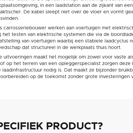
plaatsomgeving, in een laadstation aan de zijkant van ee
g praktischer. De kabel sleept niet over de vloer en vormt 
tsvinden.
 als carrosseriebouwer werken aan voertuigen met elektrisc
ij het testen van elektrische systemen die via de boordla
afstelling van voertuigen waarbij een stabiele laadcyclus no
eedschap dat structureel in de werkplaats thuis hoort.
de uitvoeringen maakt het mogelijk om zowel voor vaste a
r of op het terrein van een opleggerspecialist zorgen deze
laadinfrastructuur nodig is. Dat maakt ze bijzonder bruikb
n voorbereiden op de toekomst zonder grote investeringen 
PECIFIEK PRODUCT?