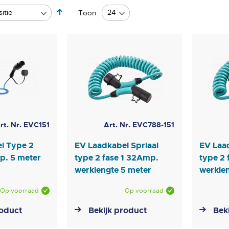
Van
Toon
hoog
naar
laag
sorteren
rt. Nr. EVC151
Art. Nr. EVC788-151
l Type 2
EV Laadkabel Spriaal
EV Laad
p. 5 meter
type 2 fase 1 32Amp.
type 2 
werklengte 5 meter
werkle
Op voorraad
Op voorraad
roduct
Bekijk product
Bek