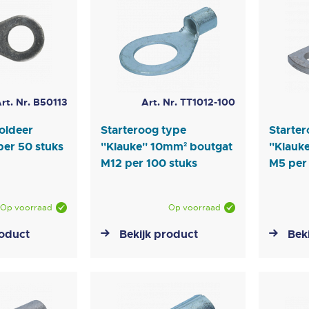
rt. Nr. B50113
Art. Nr. TT1012-100
oldeer
Starteroog type
Starter
er 50 stuks
''Klauke'' 10mm² boutgat
''Klauk
M12 per 100 stuks
M5 per
Op voorraad
Op voorraad
roduct
Bekijk product
Bek