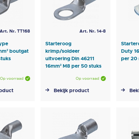
Art. Nr. TT168
Art. Nr. 14-8
type
Starteroog
Starte
6mm² boutgat
krimp/soldeer
Duty 1
stuks
uitvoering Din 46211
per 20 
16mm² M8 per 50 stuks
Op voorraad
Op voorraad
roduct
Bekijk product
Bek