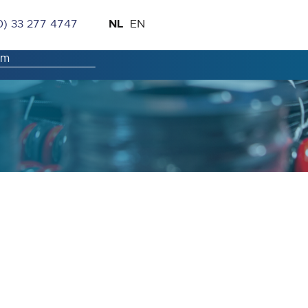
Ga
Taal
NL
0) 33 277 4747
EN
naar
de
inhoud