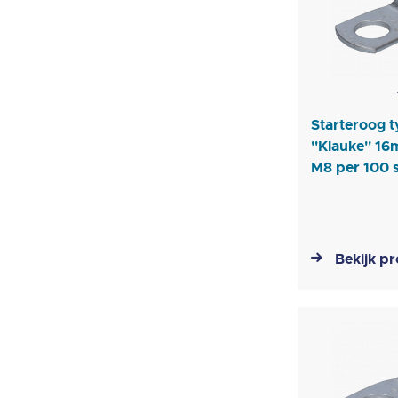
Starteroog 
''Klauke'' 1
M8 per 100 
Bekijk p