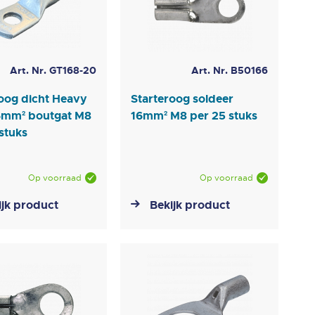
Art. Nr. GT168-20
Art. Nr. B50166
roog dicht Heavy
Starteroog soldeer
6mm² boutgat M8
16mm² M8 per 25 stuks
stuks
Op voorraad
Op voorraad
ijk product
Bekijk product