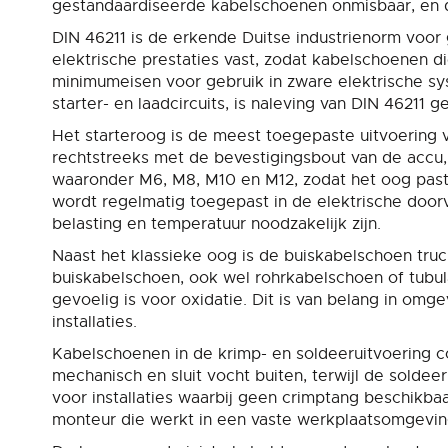
gestandaardiseerde kabelschoenen onmisbaar, en d
DIN 46211 is de erkende Duitse industrienorm voo
elektrische prestaties vast, zodat kabelschoenen d
minimumeisen voor gebruik in zware elektrische sy
starter- en laadcircuits, is naleving van DIN 46211
Het starteroog is de meest toegepaste uitvoering 
rechtstreeks met de bevestigingsbout van de accu,
waaronder M6, M8, M10 en M12, zodat het oog past
wordt regelmatig toegepast in de elektrische doo
belasting en temperatuur noodzakelijk zijn.
Naast het klassieke oog is de buiskabelschoen truck
buiskabelschoen, ook wel rohrkabelschoen of tubula
gevoelig is voor oxidatie. Dit is van belang in om
installaties.
Kabelschoenen in de krimp- en soldeeruitvoering 
mechanisch en sluit vocht buiten, terwijl de soldee
voor installaties waarbij geen crimptang beschikbaa
monteur die werkt in een vaste werkplaatsomgevin