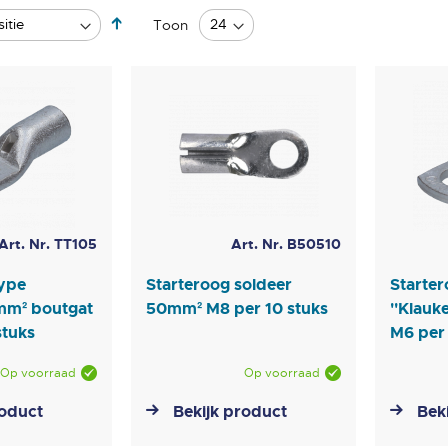
Van
Toon
hoog
naar
laag
sorteren
Art. Nr. TT105
Art. Nr. B50510
type
Starteroog soldeer
Starter
0mm² boutgat
50mm² M8 per 10 stuks
''Klauk
stuks
M6 per
Op voorraad
Op voorraad
roduct
Bekijk product
Bek