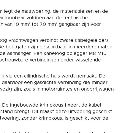
 legt de maatvoering, de materiaaleisen en de
 aantoonbaar voldoen aan de technische
en van 10 mm² tot 70 mm² gangbaar zijn voor
roog vrachtwagen verbindt zware kabelgeleiders
De boutgaten zijn beschikbaar in meerdere maten,
f de aanhanger. Een kabeloog oplegger M8 M10
 betrouwbare verbindingen onder wisselende
ng via een cilindrische huls wordt gemaakt. De
t daardoor een gasdichte verbinding die minder
ezig zijn, zoals in motorruimtes en onderrijwagen-
. De ingebouwde krimpkous fixeert de kabel
t stand brengt. Dit maakt deze uitvoering geschikt
itvoering, zonder krimpkous, is geschikt voor de