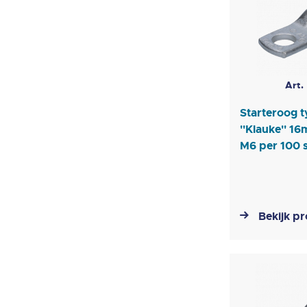
Art.
Starteroog 
''Klauke'' 1
M6 per 100 
Bekijk p