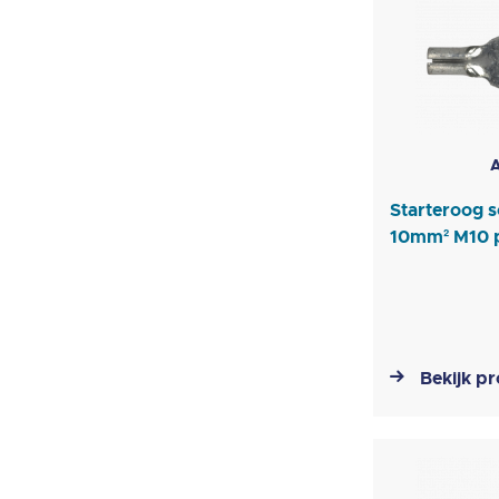
A
Starteroog s
10mm² M10 p
Bekijk p