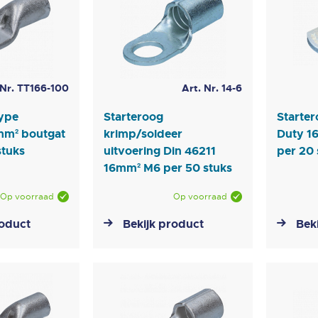
 Nr. TT166-100
Art. Nr. 14-6
type
Starteroog
Starte
6mm² boutgat
krimp/soldeer
Duty 1
stuks
uitvoering Din 46211
per 20 
16mm² M6 per 50 stuks
Op voorraad
Op voorraad
roduct
Bekijk product
Bek