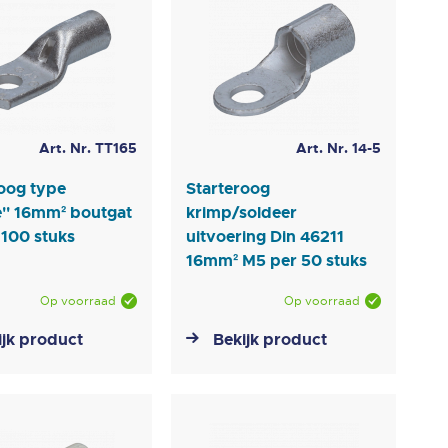
Art. Nr. TT165
Art. Nr. 14-5
oog type
Starteroog
e'' 16mm² boutgat
krimp/soldeer
 100 stuks
uitvoering Din 46211
16mm² M5 per 50 stuks
Op voorraad
Op voorraad
ijk product
Bekijk product