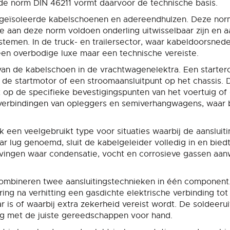
e norm DIN 46211 vormt daarvoor de technische basis.
r geïsoleerde kabelschoenen en adereendhulzen. Deze norm
ie aan deze norm voldoen onderling uitwisselbaar zijn en
stemen. In de truck- en trailersector, waar kabeldoorsned
 geen overbodige luxe maar een technische vereiste.
van de kabelschoen in de vrachtwagenelektra. Een starte
 de startmotor of een stroomaansluitpunt op het chassis. 
 op de specifieke bevestigingspunten van het voertuig o
rverbindingen van opleggers en semiverhangwagens, waar
 een veelgebruikt type voor situaties waarbij de aansluiti
r lug genoemd, sluit de kabelgeleider volledig in en bied
gevingen waar condensatie, vocht en corrosieve gassen aanw
combineren twee aansluitingstechnieken in één component
rring na verhitting een gasdichte elektrische verbinding to
r is of waarbij extra zekerheid vereist wordt. De soldeeru
g met de juiste gereedschappen voor hand.