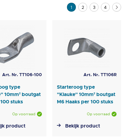
Pagina
U lees momenteel pagina
Pagina
Pagina
Pagina
Pagina
Volgend
1
2
3
4
Art. Nr. TT106-100
Art. Nr. TT106R
oog type
Starteroog type
e'' 10mm² boutgat
''Klauke'' 10mm² boutgat
 100 stuks
M6 Haaks per 100 stuks
Op voorraad
Op voorraad
ijk product
Bekijk product