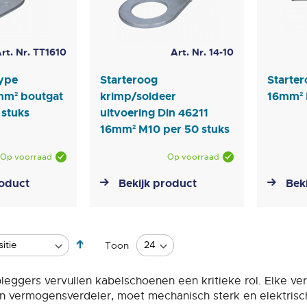
rt. Nr. TT1610
Art. Nr. 14-10
type
Starteroog
Starter
6mm² boutgat
krimp/soldeer
16mm² 
 stuks
uitvoering Din 46211
16mm² M10 per 50 stuks
Op voorraad
Op voorraad
roduct
Bekijk product
Bek
Van
Toon
hoog
naar
pleggers vervullen kabelschoenen een kritieke rol. Elke ve
laag
n vermogensverdeler, moet mechanisch sterk en elektrisch 
sorteren