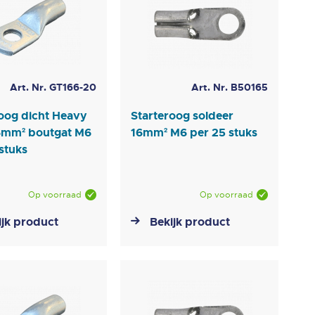
Art. Nr. GT166-20
Art. Nr. B50165
roog dicht Heavy
Starteroog soldeer
6mm² boutgat M6
16mm² M6 per 25 stuks
stuks
Op voorraad
Op voorraad
ijk product
Bekijk product