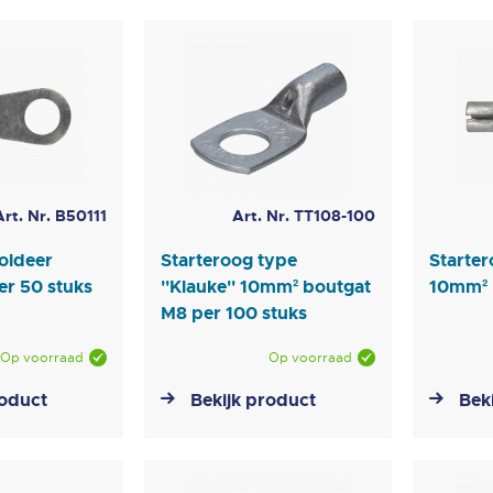
Art. Nr. B50111
Art. Nr. TT108-100
oldeer
Starteroog type
Starter
r 50 stuks
''Klauke'' 10mm² boutgat
10mm² 
M8 per 100 stuks
Op voorraad
Op voorraad
roduct
Bekijk product
Bek