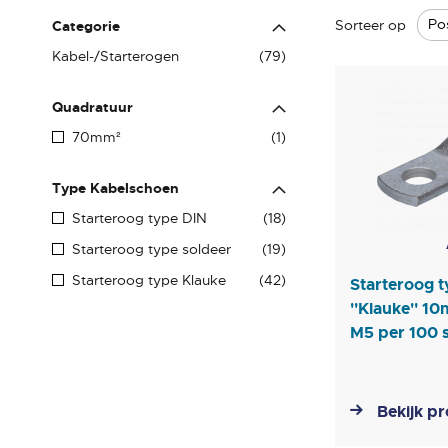
Sorteer op
Categorie
producten
Kabel-/Starterogen
79
Quadratuur
product
70mm²
1
Type Kabelschoen
producten
Starteroog type DIN
18
producten
Starteroog type soldeer
19
producten
Starteroog type Klauke
42
Starteroog 
''Klauke'' 1
M5 per 100 
Bekijk p