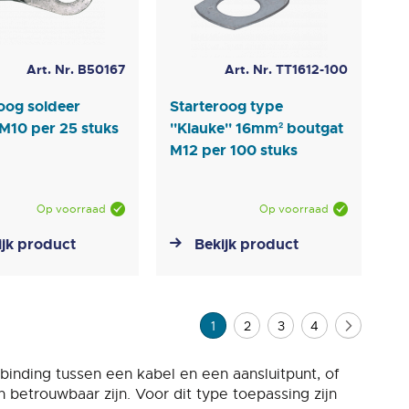
Art. Nr. B50167
Art. Nr. TT1612-100
oog soldeer
Starteroog type
M10 per 25 stuks
''Klauke'' 16mm² boutgat
M12 per 100 stuks
Op voorraad
Op voorraad
ijk product
Bekijk product
Pagina
U lees momenteel pagina
Pagina
Pagina
Pagina
Pagina
Volgend
1
2
3
4
rbinding tussen een kabel en een aansluitpunt, of
betrouwbaar zijn. Voor dit type toepassing zijn