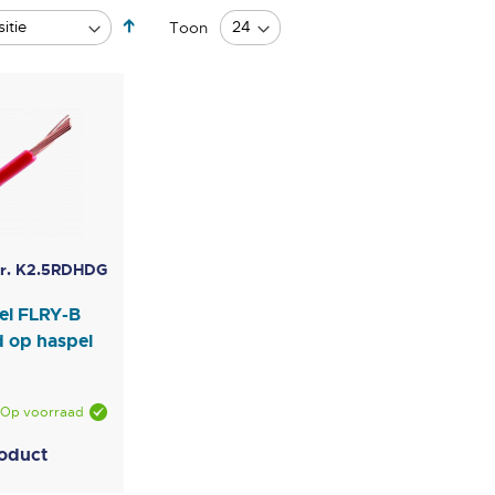
Van
Toon
hoog
naar
laag
sorteren
Nr. K2.5RDHDG
el FLRY-B
 op haspel
Op voorraad
roduct