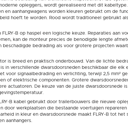
derne opleggers, wordt gerealiseerd met dit kabeltype. 
igen en aanhangwagens worden kleuren gebruikt om de funct
eld hoeft te worden. Rood wordt traditioneel gebruikt als 
n FLRY-B op haspel een logische keuze. Reparaties aan vo
nemen, kan de monteur precies de benodigde lengte afmet
aan beschadigde bedrading als voor grotere projecten waarb
ctor is breed en praktisch onderbouwd. Van de lichte bed
is in verschillende dwarsdoorsneden beschikbaar die elk
t voor signaalbedrading en verlichting, terwijl 2,5 mm² ge
epen of elektrische componenten. Grotere dwarsdoorsned
dere actuatoren. De keuze van de juiste dwarsdoorsnede 
gevingstemperatuur.
dt FLRY-B kabel gebruikt door trailerbouwers die nieuwe o
s en door werkplaatsen die bestaande voertuigen repareren 
rheid in kleur en dwarsdoorsnede maakt FLRY-B tot het s
en aanhangers.