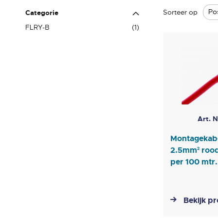
Sorteer op
Categorie
product
FLRY-B
1
Art. 
Montagekab
2.5mm² rood
per 100 mtr.
Bekijk p