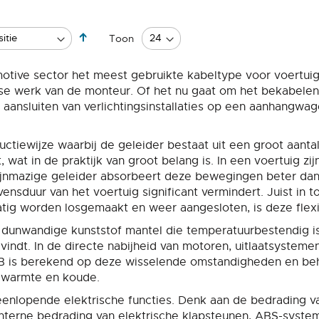
Van
Toon
hoog
naar
ive sector het meest gebruikte kabeltype voor voertuigb
laag
jkse werk van de monteur. Of het nu gaat om het bekabelen
sorteren
ansluiten van verlichtingsinstallaties op een aanhangwa
uctiewijze waarbij de geleider bestaat uit een groot aanta
, wat in de praktijk van groot belang is. In een voertuig zi
jnmazige geleider absorbeert deze bewegingen beter dan 
ensduur van het voertuig significant vermindert. Juist in 
atig worden losgemaakt en weer aangesloten, is deze flexib
 dunwandige kunststof mantel die temperatuurbestendig is 
indt. In de directe nabijheid van motoren, uitlaatsystem
Y-B is berekend op deze wisselende omstandigheden en be
n warmte en koude.
enlopende elektrische functies. Denk aan de bedrading van
 interne bedrading van elektrische klapsteunen, ABS-syst