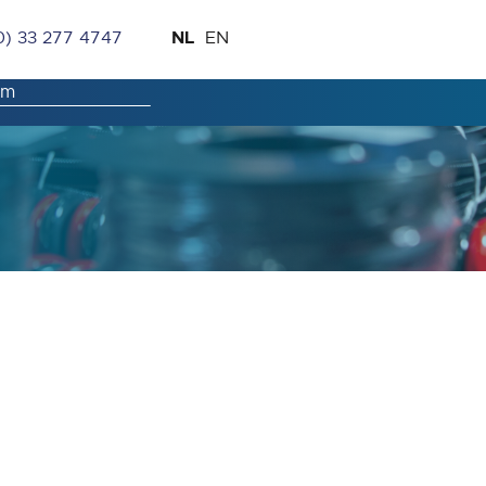
Ga
Taal
NL
0) 33 277 4747
EN
naar
de
inhoud