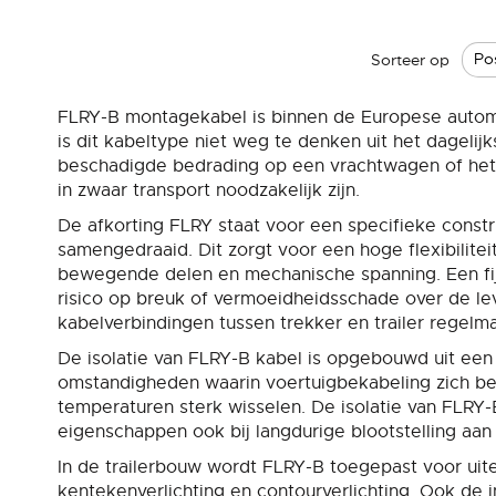
Sorteer op
FLRY-B montagekabel is binnen de Europese automot
is dit kabeltype niet weg te denken uit het dageli
beschadigde bedrading op een vrachtwagen of het a
in zwaar transport noodzakelijk zijn.
De afkorting FLRY staat voor een specifieke constr
samengedraaid. Dit zorgt voor een hoge flexibiliteit
bewegende delen en mechanische spanning. Een fi
risico op breuk of vermoeidheidsschade over de lev
kabelverbindingen tussen trekker en trailer regelm
De isolatie van FLRY-B kabel is opgebouwd uit een
omstandigheden waarin voertuigbekabeling zich bev
temperaturen sterk wisselen. De isolatie van FLR
eigenschappen ook bij langdurige blootstelling aa
In de trailerbouw wordt FLRY-B toegepast voor uite
kentekenverlichting en contourverlichting. Ook de