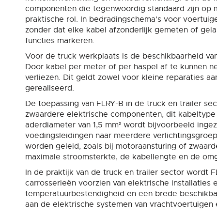
componenten die tegenwoordig standaard zijn op mo
praktische rol. In bedrading­schema's voor voertu
zonder dat elke kabel afzonderlijk gemeten of gelab
functies markeren.
Voor de truck werkplaats is de beschikbaarheid va
Door kabel per meter of per haspel af te kunnen 
verliezen. Dit geldt zowel voor kleine reparaties 
gerealiseerd.
De toepassing van FLRY-B in de truck en trailer se
zwaardere elektrische componenten, dit kabeltype 
aderdiameter van 1,5 mm² wordt bijvoorbeeld ingeze
voedingsleidingen naar meerdere verlichtingsgro
worden geleid, zoals bij motoraansturing of zwaar
maximale stroomsterkte, de kabellengte en de om
In de praktijk van de truck en trailer sector wor
carrosserieën voorzien van elektrische installatie
temperatuurbestendigheid en een brede beschikbaa
aan de elektrische systemen van vrachtvoertuigen 