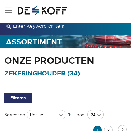
Ga
naar
de
inhoud
ASSORTIMENT
ONZE PRODUCTEN
ZEKERINGHOUDER (
34
)
Filteren
Van
Sorteer op
Toon
hoog
naar
Pagina
Pag
Vo
U
Pagina
1
2