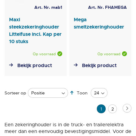
Art. Nr. mab1
Art. Nr. FHAMEGA
Maxi
Mega
steekzekeringhouder
smeltzekeringhouder
Littelfuse incl. Kap per
10 stuks
Op voorraad
Op voorraad
Bekijk product
Bekijk product
Van
Sorteer op
Toon
hoog
naar
Pagina
Pag
Vo
U
Pagina
1
2
laag
sorteren
lees
Een zekeringhouder is in de truck- en trailerelektra
momenteel
meer dan een eenvoudig bevestigingsmiddel. Voor de
pagina