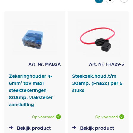
laag
sorteren
lees
momenteel
pagina
Art. Nr. MAB2A
Art. Nr. FHA29-5
Zekeringhouder 4-
Steekzek.houd.t/m
6mm² tbv maxi
30amp. (Fha2c) per 5
steekzekeringen
stuks
80Amp. vlaksteker
aansluiting
Op voorraad
Op voorraad
Bekijk product
Bekijk product