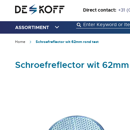
Direct contact:
+31 (
ASSORTIMENT
Home
Schroefreflector wit 62mm rond test
Schroefreflector wit 62mm
Ga
naar
het
einde
van
de
afbeeldingen-
gallerij