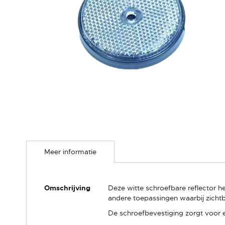
Ga
naar
Meer informatie
het
begin
van
de
Meer
Omschrijving
Deze witte schroefbare reflector
afbeeldingen-
informatie
andere toepassingen waarbij zichtbaa
gallerij
De schroefbevestiging zorgt voor 