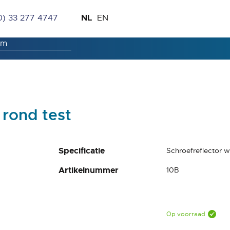
Ga
Taal
NL
0) 33 277 4747
EN
naar
de
inhoud
 rond test
Specificatie
Schroefreflector 
Artikelnummer
10B
Op voorraad