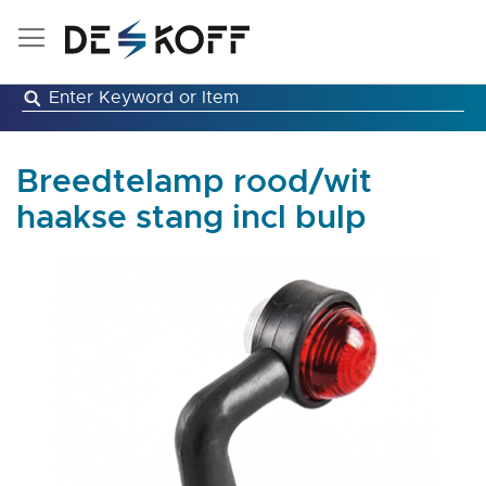
Ga
naar
de
inhoud
Breedtelamp rood/wit
haakse stang incl bulp
Ga
naar
het
einde
van
de
afbeeldingen-
gallerij