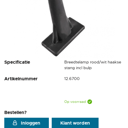
Ga
Specificatie
Breedtelamp rood/wit haakse
naar
stang incl bulp
het
Artikelnummer
12.6700
begin
van
de
afbeeldingen-
gallerij
Op voorraad
Bestellen?
Inloggen
Klant worden