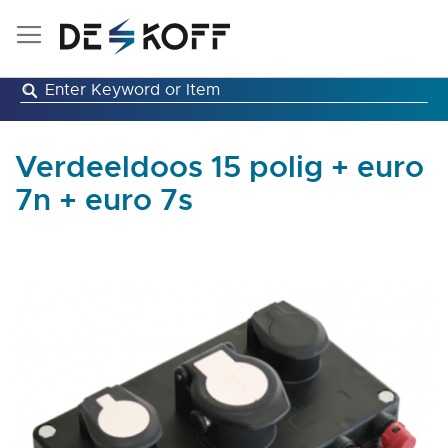
Ga
naar
de
inhoud
Verdeeldoos 15 polig + euro
7n + euro 7s
Ga
naar
het
einde
van
de
afbeeldingen-
gallerij