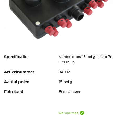
Ga
Specificatie
Verdeeldoos 15 polig + euro 7n
naar
+ euro 7s
het
Artikelnummer
341132
begin
van
Aantal polen
15-polig
de
afbeeldingen-
Fabrikant
Erich Jaeger
gallerij
Op voorraad