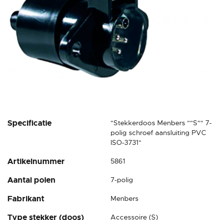
Ga
Specificatie
"Stekkerdoos Menbers ""S"" 7-
naar
polig schroef aansluiting PVC
het
ISO-3731"
begin
Artikelnummer
5861
van
de
Aantal polen
7-polig
afbeeldingen-
gallerij
Fabrikant
Menbers
Type stekker (doos)
Accessoire (S)