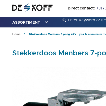
Direct contact:
+31 (
ASSORTIMENT
Home
Stekkerdoos Menbers 7-polig 24V Type-N aluminium me
Stekkerdoos Menbers 7-po
Ga
naar
het
einde
van
de
afbeeldingen-
gallerij