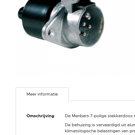
Ga
naar
het
Meer informatie
begin
van
de
Meer
afbeeldingen-
Omschrijving
De Menbers 7-polige stekkerdoos t
informatie
gallerij
De behuizing is vervaardigd uit al
klimatologische belastingen van p