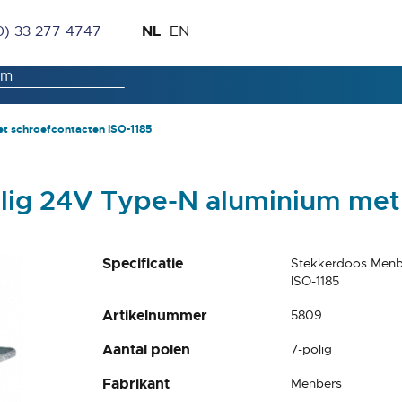
Ga
Taal
NL
0) 33 277 4747
EN
naar
de
inhoud
t schroefcontacten ISO-1185
lig 24V Type-N aluminium met 
Specificatie
Stekkerdoos Menb
ISO-1185
Artikelnummer
5809
Aantal polen
7-polig
Fabrikant
Menbers