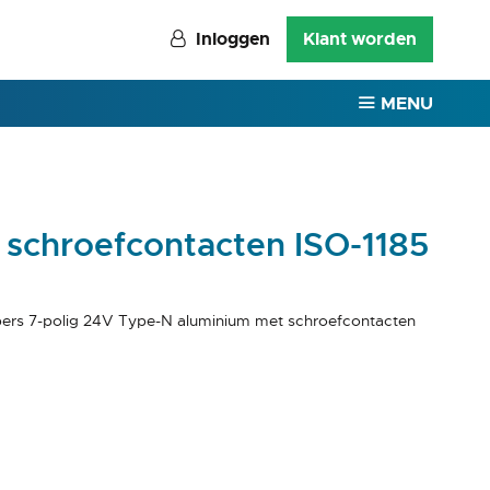
Inloggen
Klant worden
MENU
schroefcontacten ISO-1185
ers 7-polig 24V Type-N aluminium met schroefcontacten