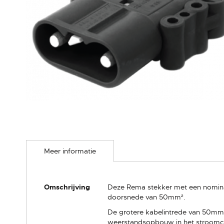
Ga
naar
Meer informatie
het
begin
van
de
Meer
Omschrijving
Deze Rema stekker met een nominal
afbeeldingen-
informatie
doorsnede van 50mm².
gallerij
De grotere kabelintrede van 50mm²
weerstandsopbouw in het stroomcirc