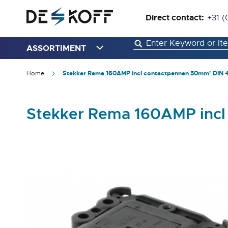
Direct contact:
+31 (
ASSORTIMENT
Home
Stekker Rema 160AMP incl contactpennen 50mm² DIN 4
Stekker Rema 160AMP incl
Ga
naar
het
einde
van
de
afbeeldingen-
gallerij