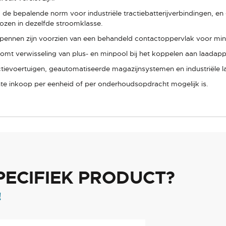
de bepalende norm voor industriële tractiebatterijverbindingen, en
zen in dezelfde stroomklasse.
ennen zijn voorzien van een behandeld contactoppervlak voor mi
komt verwisseling van plus- en minpool bij het koppelen aan laadappa
ctievoertuigen, geautomatiseerde magazijnsystemen en industriële l
hte inkoop per eenheid of per onderhoudsopdracht mogelijk is.
PECIFIEK PRODUCT?
!