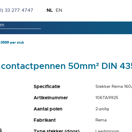
Ga
Taal
NL
0) 33 277 4747
EN
naar
de
inhoud
3589 per stuk
 contactpennen 50mm² DIN 43
Specificatie
Stekker Rema 160
Artikelnummer
106TA9925
Aantal polen
2-polig
Fabrikant
Rema
Type stekker (doos)
Laadstroom