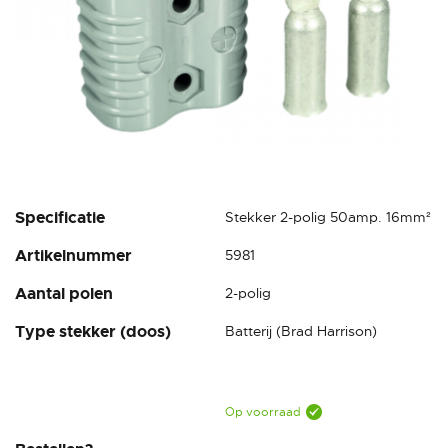
Ga
Specificatie
Stekker 2-polig 50amp. 16mm²
naar
Artikelnummer
5981
het
begin
Aantal polen
2-polig
van
de
Type stekker (doos)
Batterij (Brad Harrison)
afbeeldingen-
gallerij
Op voorraad