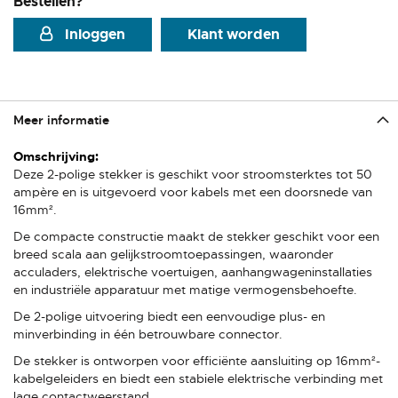
Bestellen?
Inloggen
Klant worden
Meer informatie
Meer
informatie
Deze 2-polige stekker is geschikt voor stroomsterktes tot 50
ampère en is uitgevoerd voor kabels met een doorsnede van
16mm².
De compacte constructie maakt de stekker geschikt voor een
breed scala aan gelijkstroomtoepassingen, waaronder
acculaders, elektrische voertuigen, aanhangwageninstallaties
en industriële apparatuur met matige vermogensbehoefte.
De 2-polige uitvoering biedt een eenvoudige plus- en
minverbinding in één betrouwbare connector.
De stekker is ontworpen voor efficiënte aansluiting op 16mm²-
kabelgeleiders en biedt een stabiele elektrische verbinding met
lage contactweerstand.