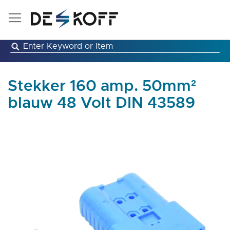
Ga
naar
de
inhoud
Stekker 160 amp. 50mm²
blauw 48 Volt DIN 43589
Ga
naar
het
einde
van
de
afbeeldingen-
gallerij