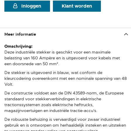
Inloggen
Klant worden
Meer informatie
Meer
informatie
Deze industriële stekker is geschikt voor een maximale
belasting van 160 Ampère en is uitgevoerd voor kabels met
een doorsnede van 50 mm².
De stekker is uitgevoerd in blauw, wat conform de
kleurcodering overeenkomt met een nominale spanning van 48
Volt.
De constructie voldoet aan de DIN 43589-norm, de Europese
standaard voor stekkerverbindingen in elektrische
tractionssystemen zoals elektrische heftrucks,
magazijnvoertuigen en industriële tractie-accu's.
De robuuste behuizing is vervaardigd voor zwaar industrieel
gebruik en is ontworpen om herhaaldelijk insteken en uitsteken
te weerstaan zonder verlies van contactkwaliteit.