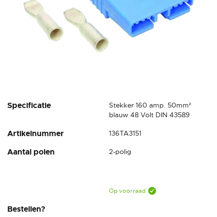
Ga
Specificatie
Stekker 160 amp. 50mm²
naar
blauw 48 Volt DIN 43589
het
Artikelnummer
136TA3151
begin
van
Aantal polen
2-polig
de
afbeeldingen-
gallerij
Op voorraad
Bestellen?