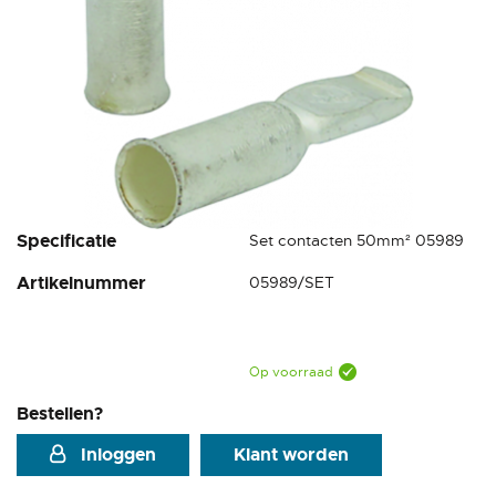
Ga
Specificatie
Set contacten 50mm² 05989
naar
Artikelnummer
05989/SET
het
begin
van
de
afbeeldingen-
Op voorraad
gallerij
Bestellen?
Inloggen
Klant worden