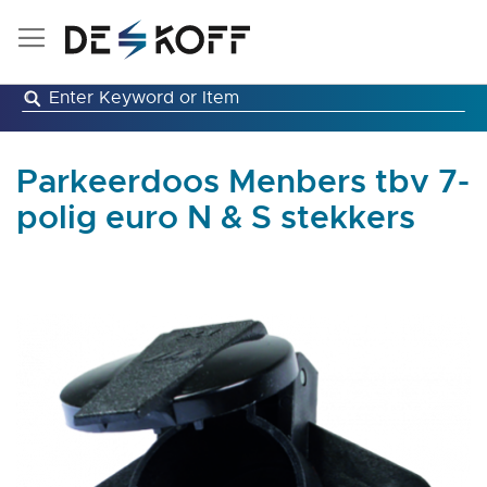
Ga
naar
de
inhoud
Parkeerdoos Menbers tbv 7-
polig euro N & S stekkers
Ga
naar
het
einde
van
de
afbeeldingen-
gallerij