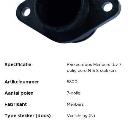
Ga
Specificatie
Parkeerdoos Menbers tbv 7-
naar
polig euro N & S stekkers
het
Artikelnummer
5800
begin
van
Aantal polen
7-polig
de
afbeeldingen-
Fabrikant
Menbers
gallerij
Type stekker (doos)
Verlichting (N)