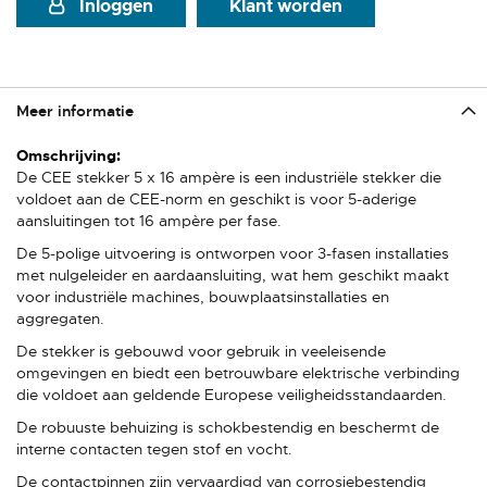
Inloggen
Klant worden
Meer informatie
Meer
informatie
De CEE stekker 5 x 16 ampère is een industriële stekker die
voldoet aan de CEE-norm en geschikt is voor 5-aderige
aansluitingen tot 16 ampère per fase.
De 5-polige uitvoering is ontworpen voor 3-fasen installaties
met nulgeleider en aardaansluiting, wat hem geschikt maakt
voor industriële machines, bouwplaatsinstallaties en
aggregaten.
De stekker is gebouwd voor gebruik in veeleisende
omgevingen en biedt een betrouwbare elektrische verbinding
die voldoet aan geldende Europese veiligheidsstandaarden.
De robuuste behuizing is schokbestendig en beschermt de
interne contacten tegen stof en vocht.
De contactpinnen zijn vervaardigd van corrosiebestendig