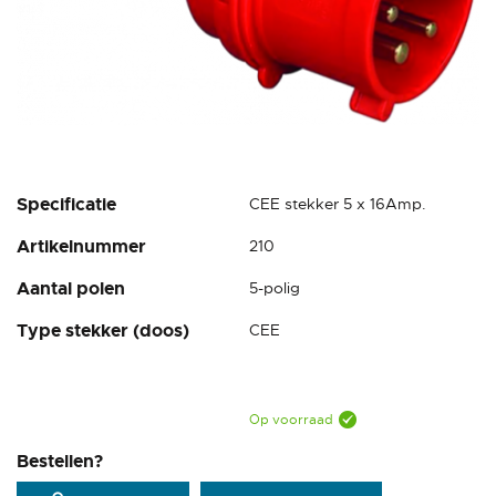
Ga
Specificatie
CEE stekker 5 x 16Amp.
naar
Artikelnummer
210
het
begin
Aantal polen
5-polig
van
de
Type stekker (doos)
CEE
afbeeldingen-
gallerij
Op voorraad
Bestellen?