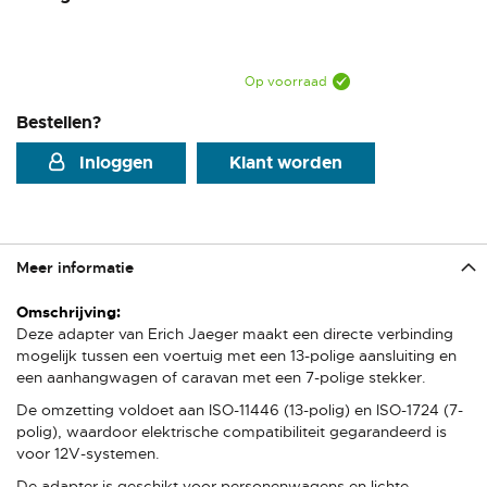
Op voorraad
Bestellen?
Inloggen
Klant worden
Meer informatie
Meer
informatie
Deze adapter van Erich Jaeger maakt een directe verbinding
mogelijk tussen een voertuig met een 13-polige aansluiting en
een aanhangwagen of caravan met een 7-polige stekker.
De omzetting voldoet aan ISO-11446 (13-polig) en ISO-1724 (7-
polig), waardoor elektrische compatibiliteit gegarandeerd is
voor 12V-systemen.
De adapter is geschikt voor personenwagens en lichte