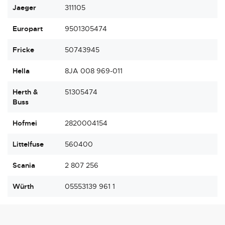
Jaeger
311105
Europart
9501305474
Fricke
50743945
Hella
8JA 008 969-011
Herth &
51305474
Buss
Hofmei
2820004154
Littelfuse
560400
Scania
2 807 256
Würth
05553139 961 1