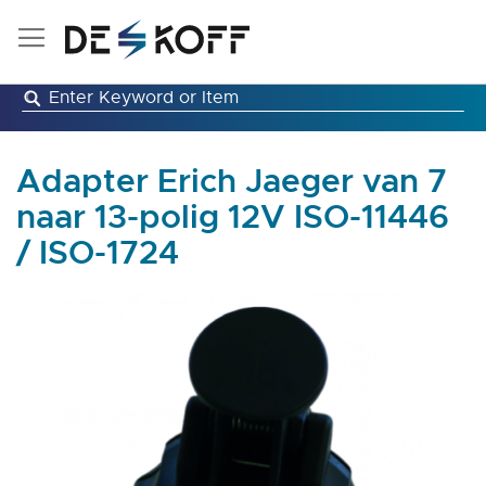
Ga
naar
de
inhoud
Adapter Erich Jaeger van 7
naar 13-polig 12V ISO-11446
/ ISO-1724
Ga
naar
het
einde
van
de
afbeeldingen-
gallerij