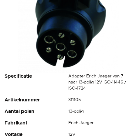
Ga
Specificatie
Adapter Erich Jaeger van 7
naar
naar 13-polig 12V ISO-11446 /
het
ISO-1724
begin
Artikelnummer
311105
van
de
Aantal polen
13-polig
afbeeldingen-
gallerij
Fabrikant
Erich Jaeger
Voltage
12V