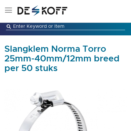
Ga
naar
de
inhoud
Slangklem Norma Torro
25mm-40mm/12mm breed
per 50 stuks
Ga
naar
het
einde
van
de
afbeeldingen-
gallerij