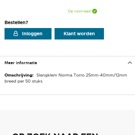
Op voorraad
Bestellen?
Inloggen
Klant worden
Meer informatie
Meer
Slangklem Norma Torro 25mm-40mm/12mm
informatie
breed per 50 stuks