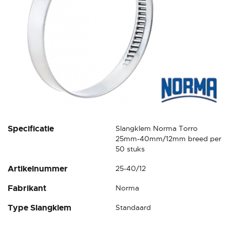
Ga
Specificatie
Slangklem Norma Torro
naar
25mm-40mm/12mm breed per
het
50 stuks
begin
Artikelnummer
25-40/12
van
de
Fabrikant
Norma
afbeeldingen-
gallerij
Type Slangklem
Standaard