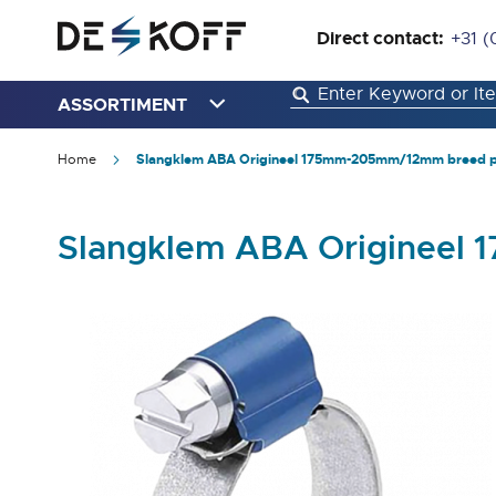
Direct contact:
+31 (
ASSORTIMENT
Home
Slangklem ABA Origineel 175mm-205mm/12mm breed pe
Slangklem ABA Origineel
Ga
naar
het
einde
van
de
afbeeldingen-
gallerij