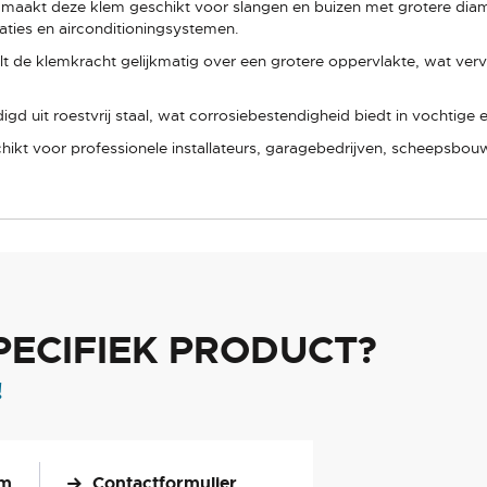
maakt deze klem geschikt voor slangen en buizen met grotere diame
llaties en airconditioningsystemen.
 de klemkracht gelijkmatig over een grotere oppervlakte, wat verv
igd uit roestvrij staal, wat corrosiebestendigheid biedt in vochtig
hikt voor professionele installateurs, garagebedrijven, scheepsbou
PECIFIEK PRODUCT?
!
om
Contactformulier