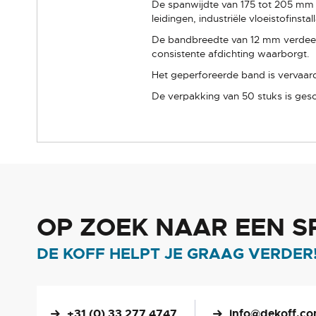
De spanwijdte van 175 tot 205 mm 
leidingen, industriële vloeistofinsta
De bandbreedte van 12 mm verdeelt
consistente afdichting waarborgt.
Het geperforeerde band is vervaard
De verpakking van 50 stuks is gesc
OP ZOEK NAAR EEN S
DE KOFF HELPT JE GRAAG VERDER
+31 (0) 33 277 4747
info@dekoff.c