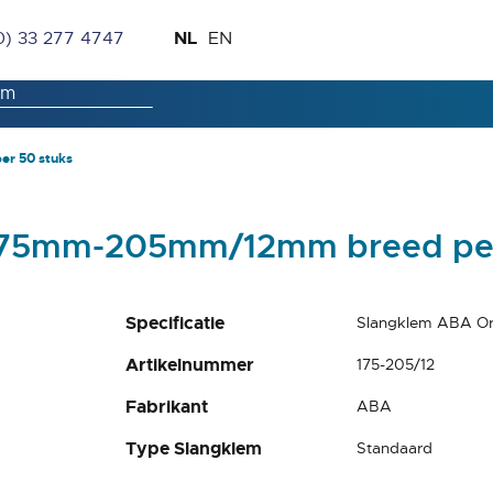
Ga
Taal
NL
0) 33 277 4747
EN
naar
de
inhoud
r 50 stuks
 175mm-205mm/12mm breed per
Specificatie
Slangklem ABA Or
Artikelnummer
175-205/12
Fabrikant
ABA
Type Slangklem
Standaard