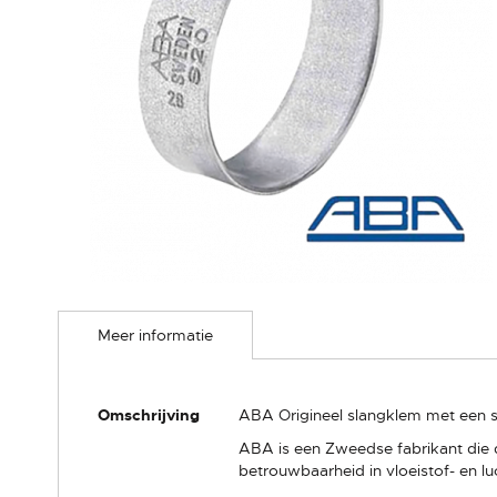
Ga
naar
Meer informatie
het
begin
van
de
Meer
Omschrijving
ABA Origineel slangklem met een s
afbeeldingen-
informatie
gallerij
ABA is een Zweedse fabrikant die 
betrouwbaarheid in vloeistof- en lu