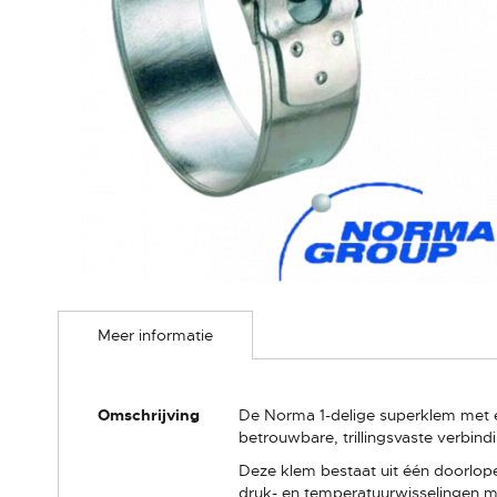
Ga
naar
Meer informatie
het
begin
van
de
Meer
Omschrijving
De Norma 1-delige superklem met 
afbeeldingen-
informatie
betrouwbare, trillingsvaste verbindi
gallerij
Deze klem bestaat uit één doorlope
druk- en temperatuurwisselingen mi