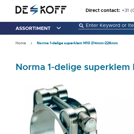
Direct contact:
+31 (
ASSORTIMENT
Home
Norma 1-delige superklem M10 214mm-226mm
Norma 1-delige superkle
Ga
naar
het
einde
van
de
afbeeldingen-
gallerij