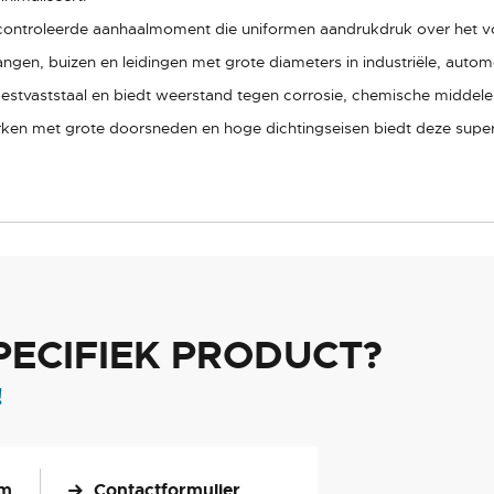
ontroleerde aanhaalmoment die uniformen aandrukdruk over het vol
angen, buizen en leidingen met grote diameters in industriële, aut
roestvaststaal en biedt weerstand tegen corrosie, chemische middel
ken met grote doorsneden en hoge dichtingseisen biedt deze supe
PECIFIEK PRODUCT?
!
om
Contactformulier