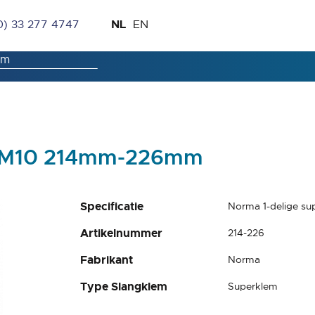
Ga
Taal
NL
0) 33 277 4747
EN
naar
de
inhoud
m M10 214mm-226mm
Specificatie
Norma 1-delige 
Artikelnummer
214-226
Fabrikant
Norma
Type Slangklem
Superklem