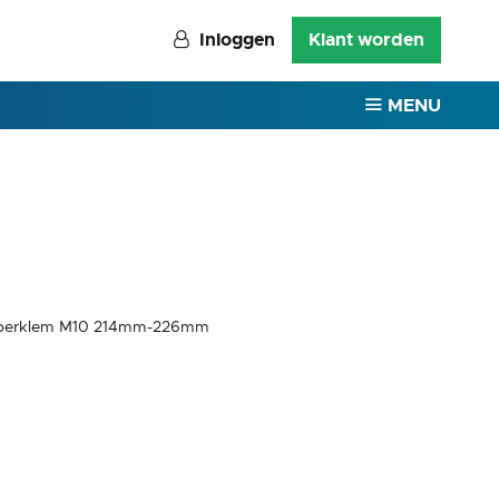
Inloggen
Klant worden
MENU
superklem M10 214mm-226mm