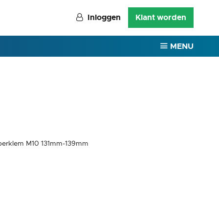
Inloggen
Klant worden
MENU
uperklem M10 131mm-139mm