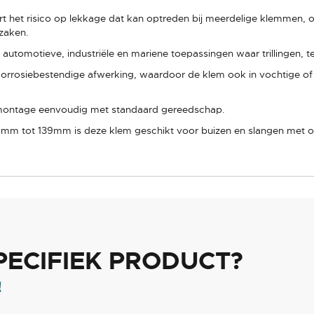
ert het risico op lekkage dat kan optreden bij meerdelige klemmen, 
zaken.
n automotieve, industriële en mariene toepassingen waar trillingen
 corrosiebestendige afwerking, waardoor de klem ook in vochtige 
 montage eenvoudig met standaard gereedschap.
31mm tot 139mm is deze klem geschikt voor buizen en slangen met o
PECIFIEK PRODUCT?
!