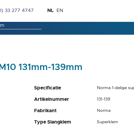
Ga
Taal
NL
0) 33 277 4747
EN
naar
de
inhoud
m M10 131mm-139mm
Specificatie
Norma 1-delige s
Artikelnummer
131-139
Fabrikant
Norma
Type Slangklem
Superklem