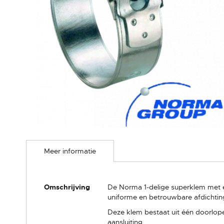
Ga
naar
Meer informatie
het
begin
van
de
Meer
Omschrijving
De Norma 1-delige superklem met e
afbeeldingen-
informatie
uniforme en betrouwbare afdichting 
gallerij
Deze klem bestaat uit één doorlop
aansluiting.