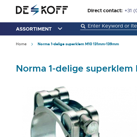
Direct contact:
+31 (
ASSORTIMENT
Home
Norma 1-delige superklem M10 131mm-139mm
Norma 1-delige superkle
Ga
naar
het
einde
van
de
afbeeldingen-
gallerij