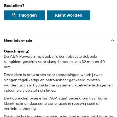
Bestellen?
Inloggen
Klant worden
Meer informatie
Meer
informatie
De ABA Powerclamp dubbel is een robuuste dubbele
slangklem geschikt voor slangdiameters van 32 mm en 40
mm.
Deze klem is ontworpen voor toepassingen waarbij twee
slangen tegelijkertijd en betrouwbaar gefixeerd moeten
worden, zoals in hydraulische systemen, koelwaterleidingen en
industriële vloeistofinstallaties.
De Powerclamp-serie van ABA staat bekend om haar hoge
klemkracht en duurzame constructie in roestvrij staal of
verzinkt uitvoering.
De dubbele uitvoering bespaart ruimte en montagetijd doordat