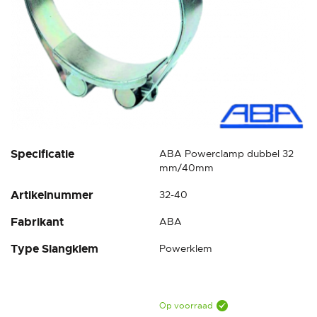
Ga
Specificatie
ABA Powerclamp dubbel 32
naar
mm/40mm
het
Artikelnummer
32-40
begin
van
Fabrikant
ABA
de
afbeeldingen-
Type Slangklem
Powerklem
gallerij
Op voorraad