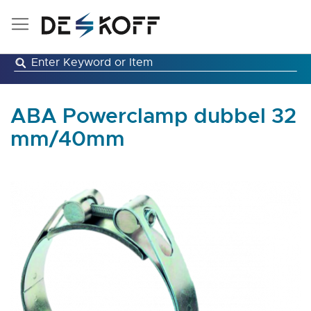
Ga
naar
de
inhoud
ABA Powerclamp dubbel 32
mm/40mm
Ga
naar
het
einde
van
de
afbeeldingen-
gallerij