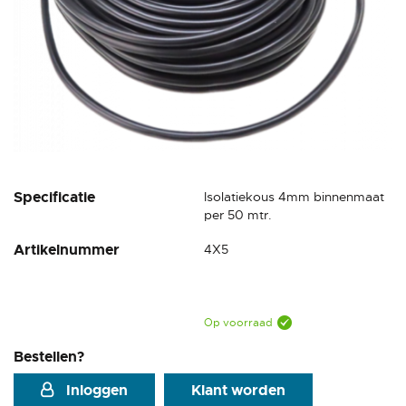
Ga
Specificatie
Isolatiekous 4mm binnenmaat
naar
per 50 mtr.
het
Artikelnummer
4X5
begin
van
de
afbeeldingen-
gallerij
Op voorraad
Bestellen?
Inloggen
Klant worden