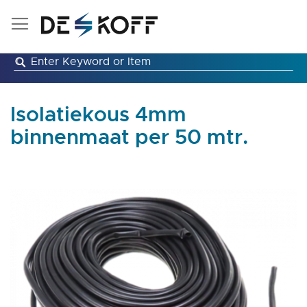
Ga
naar
de
inhoud
Isolatiekous 4mm
binnenmaat per 50 mtr.
Ga
naar
het
einde
van
de
afbeeldingen-
gallerij