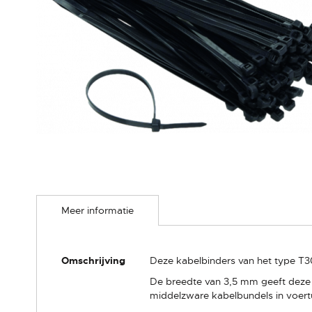
Ga
naar
Meer informatie
het
begin
van
de
Meer
Omschrijving
Deze kabelbinders van het type T3
afbeeldingen-
informatie
gallerij
De breedte van 3,5 mm geeft deze 
middelzware kabelbundels in voertu