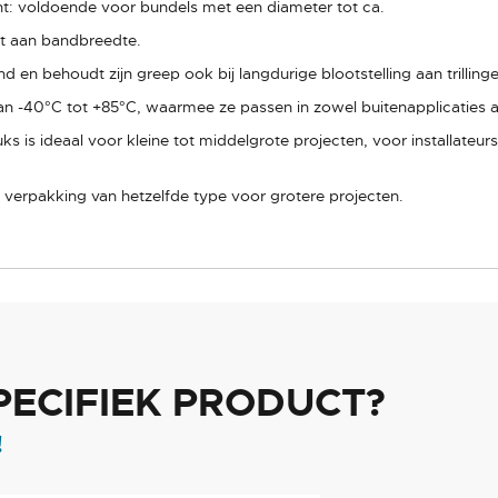
ht: voldoende voor bundels met een diameter tot ca.
t aan bandbreedte.
nd en behoudt zijn greep ook bij langdurige blootstelling aan trillin
an -40°C tot +85°C, waarmee ze passen in zowel buitenapplicaties 
 is ideaal voor kleine tot middelgrote projecten, voor installateurs 
erpakking van hetzelfde type voor grotere projecten.
PECIFIEK PRODUCT?
!