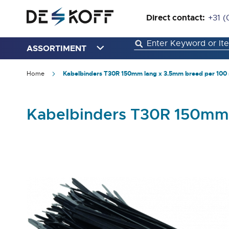
Direct contact:
+31 (
ASSORTIMENT
Home
Kabelbinders T30R 150mm lang x 3.5mm breed per 100 
Kabelbinders T30R 150mm 
Ga
naar
het
einde
van
de
afbeeldingen-
gallerij