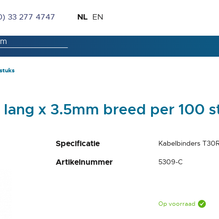
Ga
Taal
NL
0) 33 277 4747
EN
naar
de
inhoud
stuks
lang x 3.5mm breed per 100 s
Specificatie
Kabelbinders T30
Artikelnummer
5309-C
Op voorraad