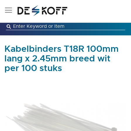
Ga
naar
de
inhoud
Kabelbinders T18R 100mm
lang x 2.45mm breed wit
per 100 stuks
Ga
naar
het
einde
van
de
afbeeldingen-
gallerij