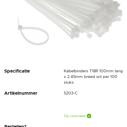
Ga
Specificatie
Kabelbinders T18R 100mm lang
naar
x 2.45mm breed wit per 100
het
stuks
begin
Artikelnummer
5203-C
van
de
afbeeldingen-
gallerij
Op voorraad
Bestellen?