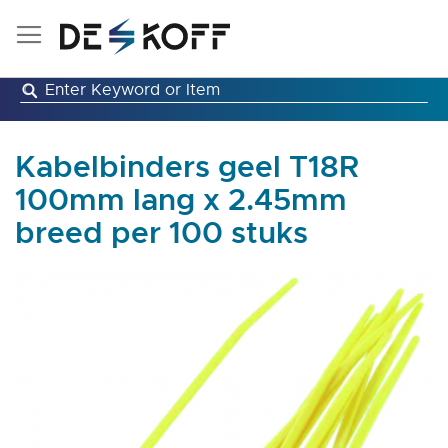
Ga
naar
de
inhoud
Kabelbinders geel T18R
100mm lang x 2.45mm
breed per 100 stuks
Ga
naar
het
einde
van
de
afbeeldingen-
gallerij