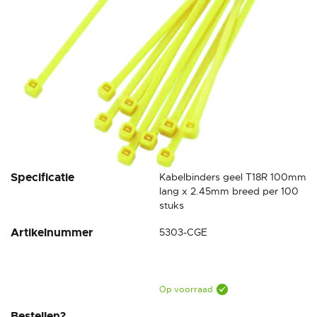
Ga
Specificatie
Kabelbinders geel T18R 100mm
naar
lang x 2.45mm breed per 100
het
stuks
begin
Artikelnummer
5303-CGE
van
de
afbeeldingen-
gallerij
Op voorraad
Bestellen?