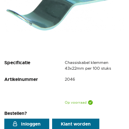
Ga
Specificatie
Chassiskabel klemmen
naar
43x22mm per 100 stuks
het
Artikelnummer
2046
begin
van
de
afbeeldingen-
gallerij
Op voorraad
Bestellen?
Inloggen
Klant worden