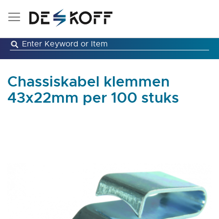
Ga
naar
de
inhoud
Chassiskabel klemmen
43x22mm per 100 stuks
Ga
naar
het
einde
van
de
afbeeldingen-
gallerij