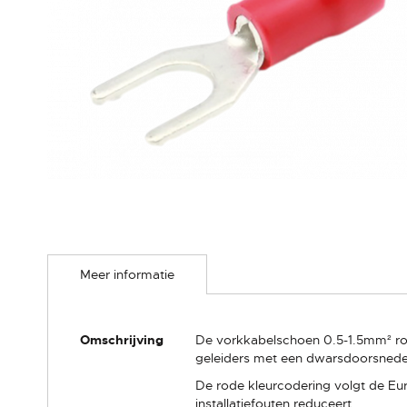
Ga
naar
Meer informatie
het
begin
van
de
Meer
Omschrijving
De vorkkabelschoen 0.5-1.5mm² roo
afbeeldingen-
informatie
geleiders met een dwarsdoorsnede
gallerij
De rode kleurcodering volgt de Eu
installatiefouten reduceert.