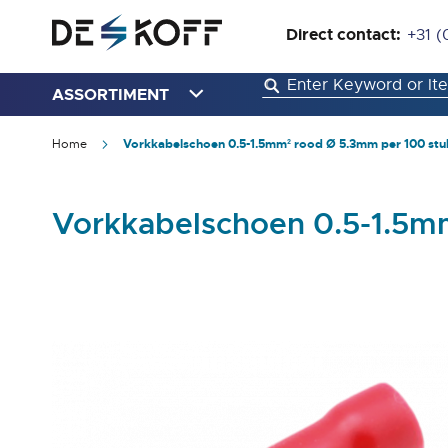
Direct contact:
+31 (
ASSORTIMENT
Home
Vorkkabelschoen 0.5-1.5mm² rood Ø 5.3mm per 100 stu
Vorkkabelschoen 0.5-1.5m
Ga
naar
het
einde
van
de
afbeeldingen-
gallerij