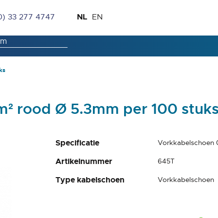
Ga
Taal
NL
0) 33 277 4747
EN
naar
de
inhoud
ks
m² rood Ø 5.3mm per 100 stuk
Specificatie
Vorkkabelschoen 
Artikelnummer
645T
Type kabelschoen
Vorkkabelschoen