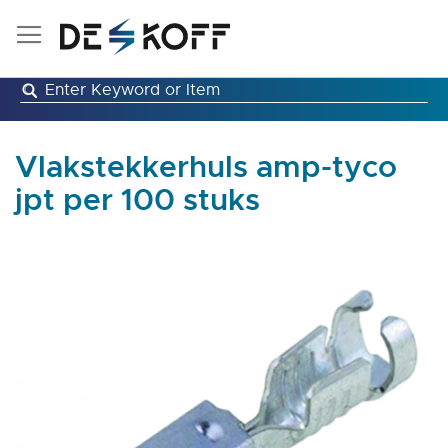
Ga
naar
de
inhoud
Vlakstekkerhuls amp-tyco
jpt per 100 stuks
Ga
naar
het
einde
van
de
afbeeldingen-
gallerij