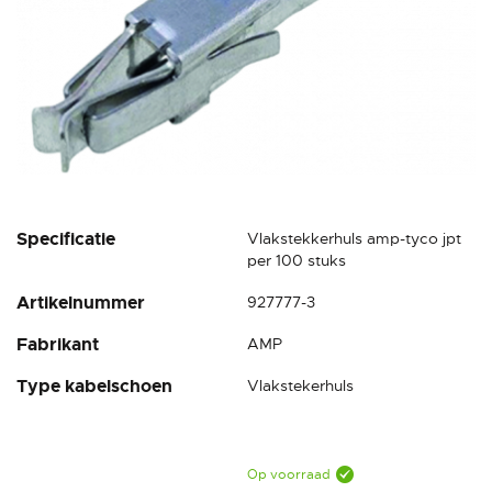
Ga
Specificatie
Vlakstekkerhuls amp-tyco jpt
naar
per 100 stuks
het
Artikelnummer
927777-3
begin
van
Fabrikant
AMP
de
afbeeldingen-
Type kabelschoen
Vlakstekerhuls
gallerij
Op voorraad