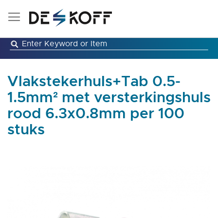
Ga
naar
de
inhoud
Vlakstekerhuls+Tab 0.5-
1.5mm² met versterkingshuls
rood 6.3x0.8mm per 100
stuks
Ga
naar
het
einde
van
de
afbeeldingen-