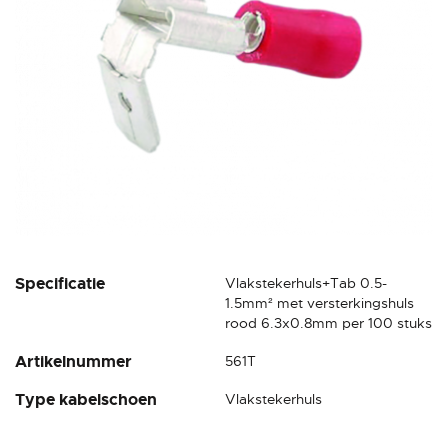
gallerij
Ga
Specificatie
Vlakstekerhuls+Tab 0.5-
naar
1.5mm² met versterkingshuls
het
rood 6.3x0.8mm per 100 stuks
begin
Artikelnummer
561T
van
de
Type kabelschoen
Vlakstekerhuls
afbeeldingen-
gallerij