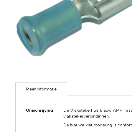
Ga
naar
Meer informatie
het
begin
van
de
Meer
Omschrijving
De Vlakstekerhuls blauw AMP Fasto
afbeeldingen-
informatie
vlakstekerverbindingen.
gallerij
De blauwe kleurcodering is conform