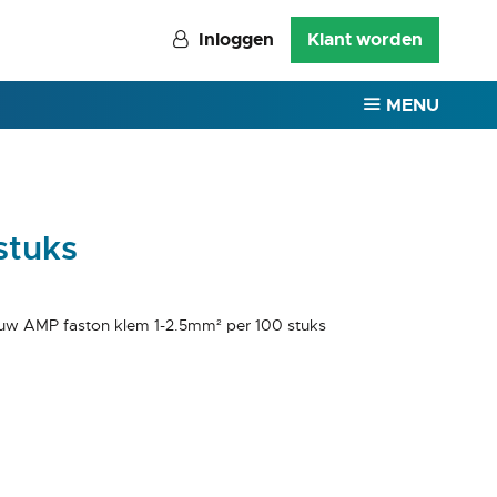
Inloggen
Klant worden
MENU
stuks
auw AMP faston klem 1-2.5mm² per 100 stuks