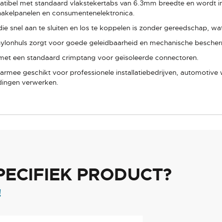
tibel met standaard vlakstekertabs van 6.3mm breedte en wordt in
chakelpanelen en consumentenelektronica.
ie snel aan te sluiten en los te koppelen is zonder gereedschap, wat
ylonhuls zorgt voor goede geleidbaarheid en mechanische bescher
met een standaard crimptang voor geïsoleerde connectoren.
aarmee geschikt voor professionele installatiebedrijven, automotiv
ndingen verwerken.
PECIFIEK PRODUCT?
!