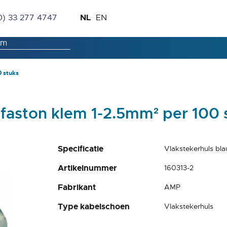
Ga
Taal
NL
0) 33 277 4747
EN
naar
de
inhoud
0 stuks
faston klem 1-2.5mm² per 100 
Specificatie
Vlakstekerhuls bl
Artikelnummer
160313-2
Fabrikant
AMP
Type kabelschoen
Vlakstekerhuls