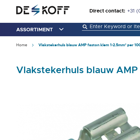
Direct contact:
+31 (
ASSORTIMENT
Home
Vlakstekerhuls blauw AMP faston klem 1-2.5mm² per 10
Vlakstekerhuls blauw AMP 
Ga
naar
het
einde
van
de
afbeeldingen-
gallerij