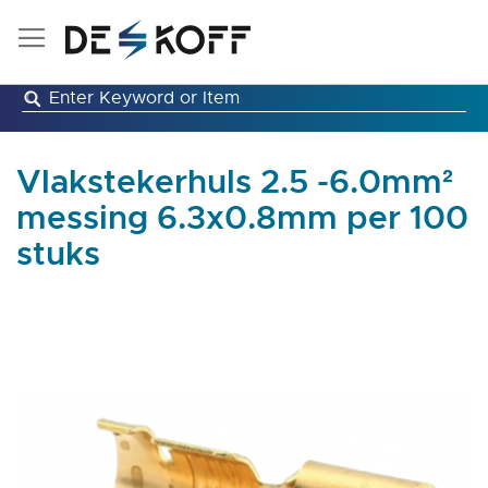
Ga
naar
de
inhoud
Vlakstekerhuls 2.5 -6.0mm²
messing 6.3x0.8mm per 100
stuks
Ga
naar
het
einde
van
de
afbeeldingen-
gallerij