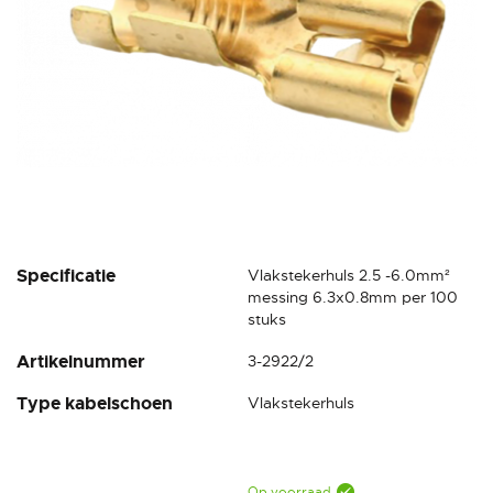
Ga
Specificatie
Vlakstekerhuls 2.5 -6.0mm²
naar
messing 6.3x0.8mm per 100
het
stuks
begin
Artikelnummer
3-2922/2
van
de
Type kabelschoen
Vlakstekerhuls
afbeeldingen-
gallerij
Op voorraad