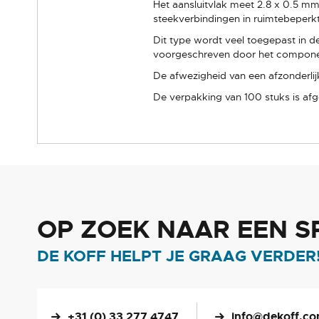
Het aansluitvlak meet 2.8 x 0.5 m
steekverbindingen in ruimtebeperkt
Dit type wordt veel toegepast in d
voorgeschreven door het compon
De afwezigheid van een afzonderlij
De verpakking van 100 stuks is afg
OP ZOEK NAAR EEN S
DE KOFF HELPT JE GRAAG VERDER
+31 (0) 33 277 4747
info@dekoff.c