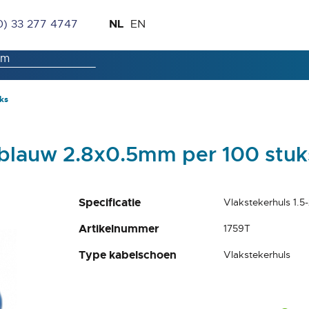
Ga
Taal
NL
0) 33 277 4747
EN
naar
de
inhoud
ks
 blauw 2.8x0.5mm per 100 stuk
Specificatie
Vlakstekerhuls 1.
Artikelnummer
1759T
Type kabelschoen
Vlakstekerhuls