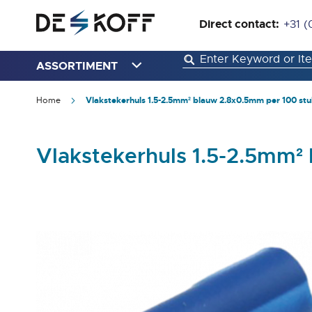
Direct contact:
+31 (
ASSORTIMENT
Home
Vlakstekerhuls 1.5-2.5mm² blauw 2.8x0.5mm per 100 stu
Vlakstekerhuls 1.5-2.5mm²
Ga
naar
het
einde
van
de
afbeeldingen-
gallerij