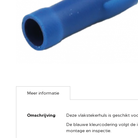
Ga
naar
Meer informatie
het
begin
van
de
Meer
Omschrijving
Deze vlakstekerhuls is geschikt vo
afbeeldingen-
informatie
gallerij
De blauwe kleurcodering volgt de 
montage en inspectie.