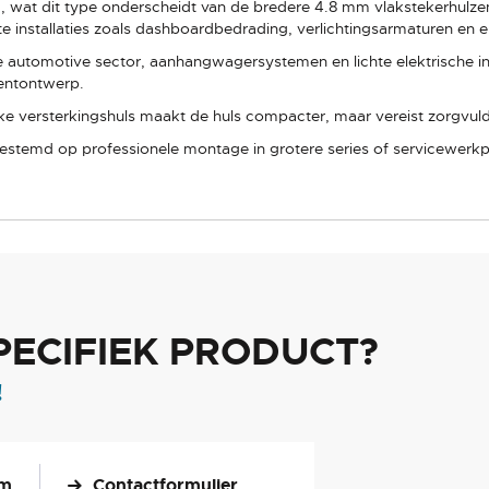
m, wat dit type onderscheidt van de bredere 4.8 mm vlakstekerhulz
e installaties zoals dashboardbedrading, verlichtingsarmaturen en 
e automotive sector, aanhangwagersystemen en lichte elektrische in
entontwerp.
ke versterkingshuls maakt de huls compacter, maar vereist zorgvuld
estemd op professionele montage in grotere series of servicewerkp
PECIFIEK PRODUCT?
!
om
Contactformulier