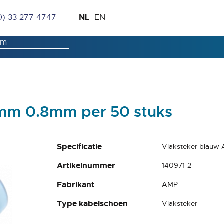
Ga
Taal
NL
0) 33 277 4747
EN
naar
de
inhoud
mm 0.8mm per 50 stuks
Specificatie
Vlaksteker blauw
Artikelnummer
140971-2
Fabrikant
AMP
Type kabelschoen
Vlaksteker