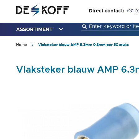
Direct contact:
+31 (
ASSORTIMENT
Home
Vlaksteker blauw AMP 6.3mm 0.8mm per 50 stuks
Vlaksteker blauw AMP 6.3
Ga
naar
het
einde
van
de
afbeeldingen-
gallerij