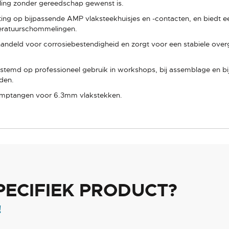
ling zonder gereedschap gewenst is.
iting op bijpassende AMP vlaksteekhuisjes en -contacten, en biedt e
mperatuurschommelingen.
ehandeld voor corrosiebestendigheid en zorgt voor een stabiele ov
estemd op professioneel gebruik in workshops, bij assemblage en b
den.
imptangen voor 6.3mm vlakstekken.
PECIFIEK PRODUCT?
!