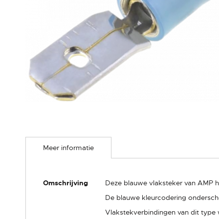
Ga
naar
Meer informatie
het
begin
van
de
Meer
Omschrijving
Deze blauwe vlaksteker van AMP he
afbeeldingen-
informatie
gallerij
De blauwe kleurcodering onderschei
Vlakstekverbindingen van dit type 