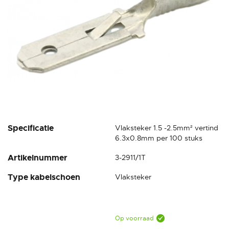
Ga
Specificatie
Vlaksteker 1.5 -2.5mm² vertind
naar
6.3x0.8mm per 100 stuks
het
Artikelnummer
3-2911/1T
begin
van
Type kabelschoen
Vlaksteker
de
afbeeldingen-
gallerij
Op voorraad