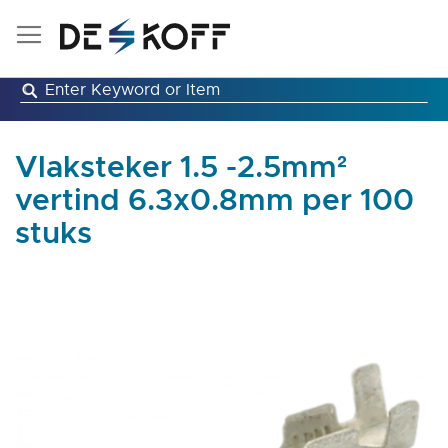
Ga
naar
de
inhoud
Vlaksteker 1.5 -2.5mm²
vertind 6.3x0.8mm per 100
stuks
Ga
naar
het
einde
van
de
afbeeldingen-
gallerij