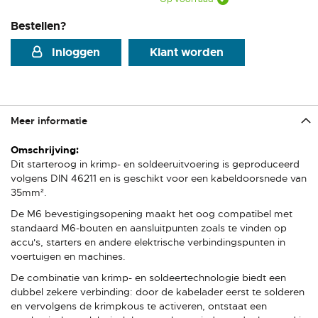
Bestellen?
Inloggen
Klant worden
Meer informatie
Meer
informatie
Dit starteroog in krimp- en soldeeruitvoering is geproduceerd
volgens DIN 46211 en is geschikt voor een kabeldoorsnede van
35mm².
De M6 bevestigingsopening maakt het oog compatibel met
standaard M6-bouten en aansluitpunten zoals te vinden op
accu's, starters en andere elektrische verbindingspunten in
voertuigen en machines.
De combinatie van krimp- en soldeertechnologie biedt een
dubbel zekere verbinding: door de kabelader eerst te solderen
en vervolgens de krimpkous te activeren, ontstaat een