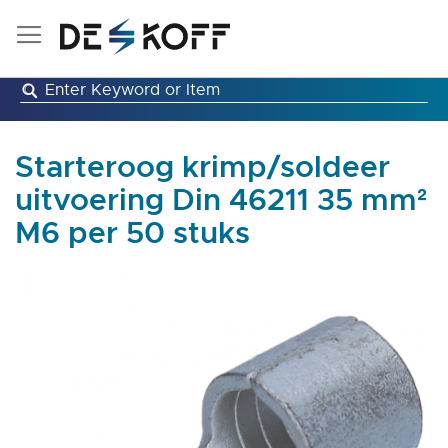
Ga
naar
de
inhoud
Starteroog krimp/soldeer
uitvoering Din 46211 35 mm²
M6 per 50 stuks
Ga
naar
het
einde
van
de
afbeeldingen-
gallerij