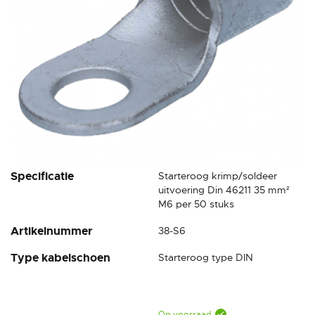
Ga
Specificatie
Starteroog krimp/soldeer
naar
uitvoering Din 46211 35 mm²
het
M6 per 50 stuks
begin
Artikelnummer
38-S6
van
de
Type kabelschoen
Starteroog type DIN
afbeeldingen-
gallerij
Op voorraad