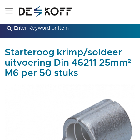
Ga
naar
de
inhoud
Starteroog krimp/soldeer
uitvoering Din 46211 25mm²
M6 per 50 stuks
Ga
naar
het
einde
van
de
afbeeldingen-
gallerij