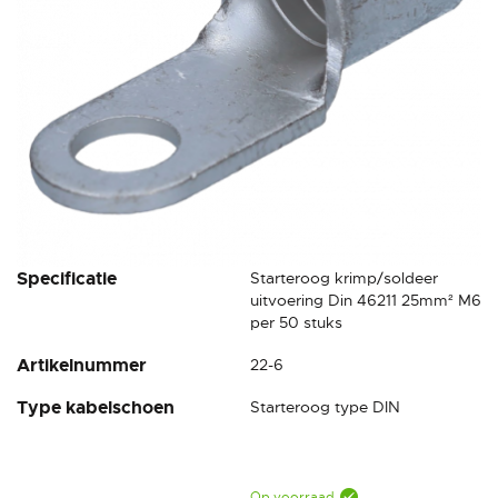
Ga
Specificatie
Starteroog krimp/soldeer
naar
uitvoering Din 46211 25mm² M6
het
per 50 stuks
begin
Artikelnummer
22-6
van
de
Type kabelschoen
Starteroog type DIN
afbeeldingen-
gallerij
Op voorraad