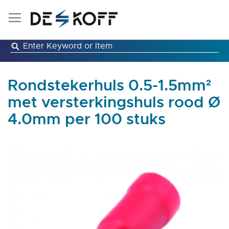
Ga
naar
de
inhoud
Rondstekerhuls 0.5-1.5mm²
met versterkingshuls rood Ø
4.0mm per 100 stuks
Ga
naar
het
einde
van
de
afbeeldingen-
gallerij