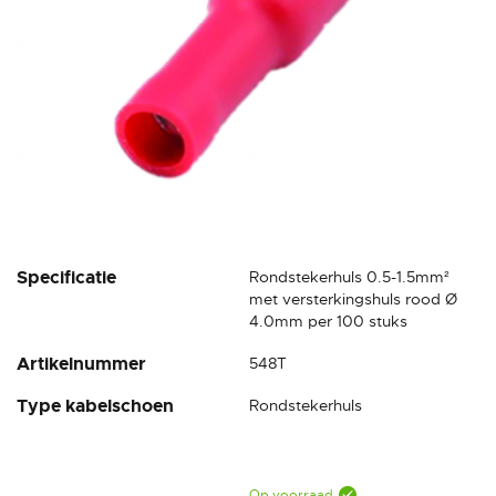
Ga
Specificatie
Rondstekerhuls 0.5-1.5mm²
naar
met versterkingshuls rood Ø
het
4.0mm per 100 stuks
begin
Artikelnummer
548T
van
de
Type kabelschoen
Rondstekerhuls
afbeeldingen-
gallerij
Op voorraad