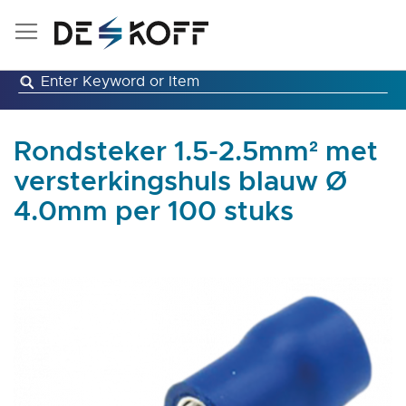
Ga
naar
de
inhoud
Rondsteker 1.5-2.5mm² met
versterkingshuls blauw Ø
4.0mm per 100 stuks
Ga
naar
het
einde
van
de
afbeeldingen-
gallerij