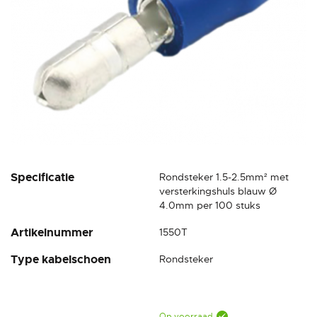
Ga
Specificatie
Rondsteker 1.5-2.5mm² met
naar
versterkingshuls blauw Ø
het
4.0mm per 100 stuks
begin
Artikelnummer
1550T
van
de
Type kabelschoen
Rondsteker
afbeeldingen-
gallerij
Op voorraad