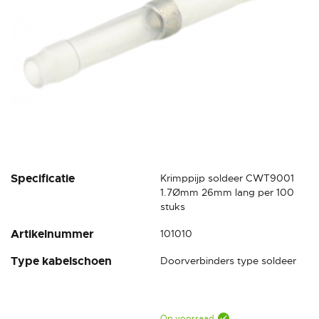
Ga
Specificatie
Krimppijp soldeer CWT9001
naar
1.7Ømm 26mm lang per 100
het
stuks
begin
Artikelnummer
101010
van
de
Type kabelschoen
Doorverbinders type soldeer
afbeeldingen-
gallerij
Op voorraad