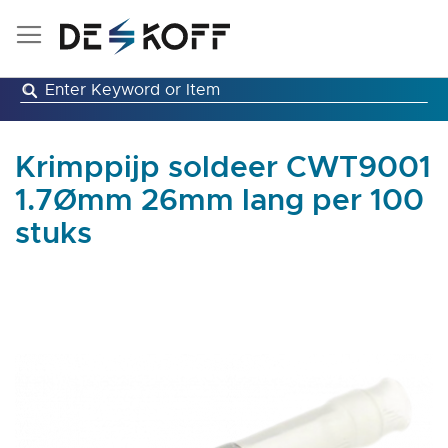
Ga
naar
de
inhoud
Krimppijp soldeer CWT9001
1.7Ømm 26mm lang per 100
stuks
Ga
naar
het
einde
van
de
afbeeldingen-
gallerij